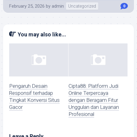
February 25, 2026
by
admin
Uncategorized
0
You may also like...
Pengaruh Desain
Cipta88: Platform Judi
Responsif terhadap
Online Terpercaya
Tingkat Konversi Situs
dengan Beragam Fitur
Gacor
Unggulan dan Layanan
Profesional
Leave a Reply