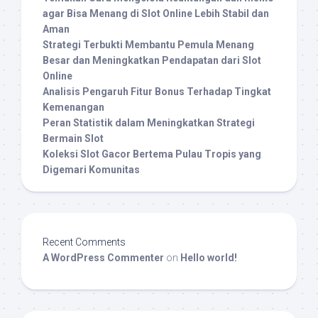
agar Bisa Menang di Slot Online Lebih Stabil dan
Aman
Strategi Terbukti Membantu Pemula Menang
Besar dan Meningkatkan Pendapatan dari Slot
Online
Analisis Pengaruh Fitur Bonus Terhadap Tingkat
Kemenangan
Peran Statistik dalam Meningkatkan Strategi
Bermain Slot
Koleksi Slot Gacor Bertema Pulau Tropis yang
Digemari Komunitas
Recent Comments
A WordPress Commenter
on
Hello world!