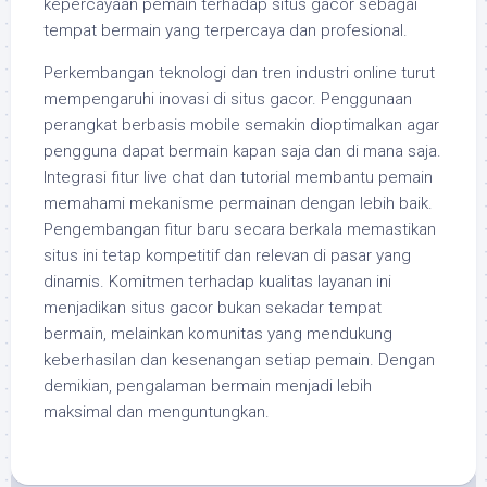
kepercayaan pemain terhadap situs gacor sebagai
tempat bermain yang terpercaya dan profesional.
Perkembangan teknologi dan tren industri online turut
mempengaruhi inovasi di situs gacor. Penggunaan
perangkat berbasis mobile semakin dioptimalkan agar
pengguna dapat bermain kapan saja dan di mana saja.
Integrasi fitur live chat dan tutorial membantu pemain
memahami mekanisme permainan dengan lebih baik.
Pengembangan fitur baru secara berkala memastikan
situs ini tetap kompetitif dan relevan di pasar yang
dinamis. Komitmen terhadap kualitas layanan ini
menjadikan situs gacor bukan sekadar tempat
bermain, melainkan komunitas yang mendukung
keberhasilan dan kesenangan setiap pemain. Dengan
demikian, pengalaman bermain menjadi lebih
maksimal dan menguntungkan.