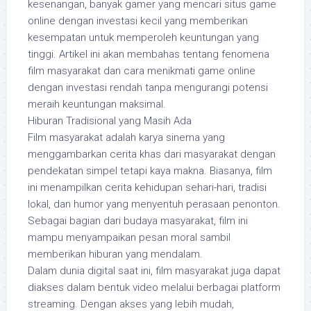
kesenangan, banyak gamer yang mencari situs game
online dengan investasi kecil yang memberikan
kesempatan untuk memperoleh keuntungan yang
tinggi. Artikel ini akan membahas tentang fenomena
film masyarakat dan cara menikmati game online
dengan investasi rendah tanpa mengurangi potensi
meraih keuntungan maksimal.
Hiburan Tradisional yang Masih Ada
Film masyarakat adalah karya sinema yang
menggambarkan cerita khas dari masyarakat dengan
pendekatan simpel tetapi kaya makna. Biasanya, film
ini menampilkan cerita kehidupan sehari-hari, tradisi
lokal, dan humor yang menyentuh perasaan penonton.
Sebagai bagian dari budaya masyarakat, film ini
mampu menyampaikan pesan moral sambil
memberikan hiburan yang mendalam.
Dalam dunia digital saat ini, film masyarakat juga dapat
diakses dalam bentuk video melalui berbagai platform
streaming. Dengan akses yang lebih mudah,