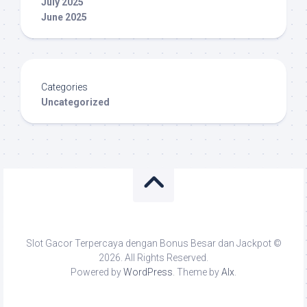
July 2025
June 2025
Categories
Uncategorized
Slot Gacor Terpercaya dengan Bonus Besar dan Jackpot ©
2026. All Rights Reserved.
Powered by
WordPress
. Theme by
Alx
.