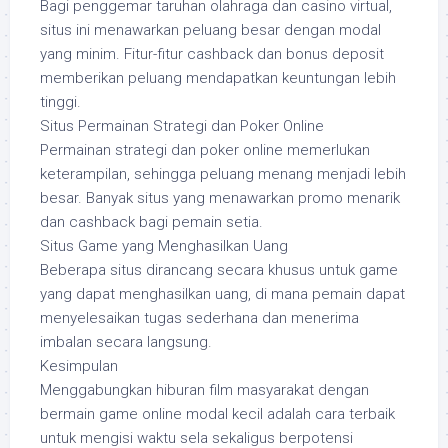
Bagi penggemar taruhan olahraga dan casino virtual,
situs ini menawarkan peluang besar dengan modal
yang minim. Fitur-fitur cashback dan bonus deposit
memberikan peluang mendapatkan keuntungan lebih
tinggi.
Situs Permainan Strategi dan Poker Online
Permainan strategi dan poker online memerlukan
keterampilan, sehingga peluang menang menjadi lebih
besar. Banyak situs yang menawarkan promo menarik
dan cashback bagi pemain setia.
Situs Game yang Menghasilkan Uang
Beberapa situs dirancang secara khusus untuk game
yang dapat menghasilkan uang, di mana pemain dapat
menyelesaikan tugas sederhana dan menerima
imbalan secara langsung.
Kesimpulan
Menggabungkan hiburan film masyarakat dengan
bermain game online modal kecil adalah cara terbaik
untuk mengisi waktu sela sekaligus berpotensi