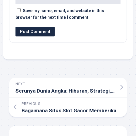
Save my name, email, and website in this
browser for the next time I comment.
NEXT
Serunya Dunia Angka: Hiburan, Strategi, dan Peluang
PREVIOUS
Bagaimana Situs Slot Gacor Memberikan Pengalaman Bermain yang Lebih Personal dan Interaktif