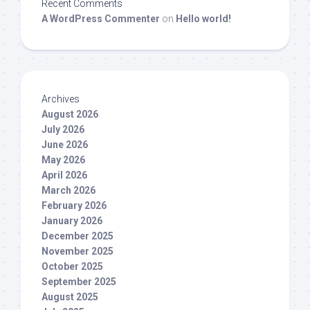
Recent Comments
A WordPress Commenter
on
Hello world!
Archives
August 2026
July 2026
June 2026
May 2026
April 2026
March 2026
February 2026
January 2026
December 2025
November 2025
October 2025
September 2025
August 2025