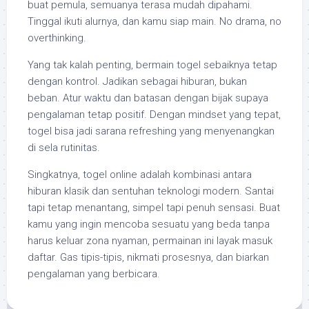
buat pemula, semuanya terasa mudah dipahami.
Tinggal ikuti alurnya, dan kamu siap main. No drama, no
overthinking.
Yang tak kalah penting, bermain togel sebaiknya tetap
dengan kontrol. Jadikan sebagai hiburan, bukan
beban. Atur waktu dan batasan dengan bijak supaya
pengalaman tetap positif. Dengan mindset yang tepat,
togel bisa jadi sarana refreshing yang menyenangkan
di sela rutinitas.
Singkatnya, togel online adalah kombinasi antara
hiburan klasik dan sentuhan teknologi modern. Santai
tapi tetap menantang, simpel tapi penuh sensasi. Buat
kamu yang ingin mencoba sesuatu yang beda tanpa
harus keluar zona nyaman, permainan ini layak masuk
daftar. Gas tipis-tipis, nikmati prosesnya, dan biarkan
pengalaman yang berbicara.