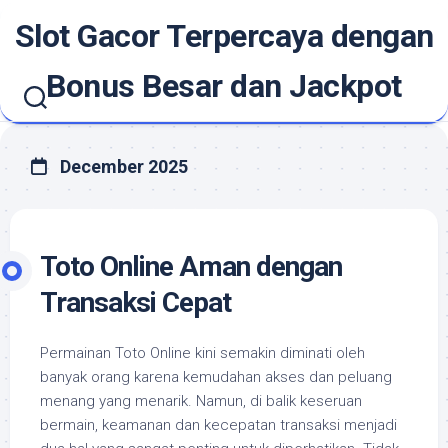
Skip
Slot Gacor Terpercaya dengan
to
content
Bonus Besar dan Jackpot
December 2025
Toto Online Aman dengan
Transaksi Cepat
Permainan Toto Online kini semakin diminati oleh
banyak orang karena kemudahan akses dan peluang
menang yang menarik. Namun, di balik keseruan
bermain, keamanan dan kecepatan transaksi menjadi