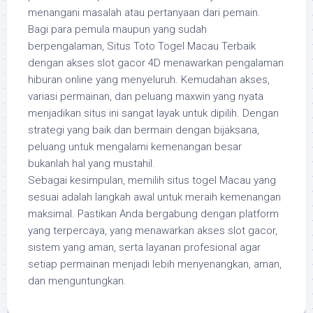
menangani masalah atau pertanyaan dari pemain.
Bagi para pemula maupun yang sudah
berpengalaman, Situs Toto Togel Macau Terbaik
dengan akses slot gacor 4D menawarkan pengalaman
hiburan online yang menyeluruh. Kemudahan akses,
variasi permainan, dan peluang maxwin yang nyata
menjadikan situs ini sangat layak untuk dipilih. Dengan
strategi yang baik dan bermain dengan bijaksana,
peluang untuk mengalami kemenangan besar
bukanlah hal yang mustahil.
Sebagai kesimpulan, memilih situs togel Macau yang
sesuai adalah langkah awal untuk meraih kemenangan
maksimal. Pastikan Anda bergabung dengan platform
yang terpercaya, yang menawarkan akses slot gacor,
sistem yang aman, serta layanan profesional agar
setiap permainan menjadi lebih menyenangkan, aman,
dan menguntungkan.