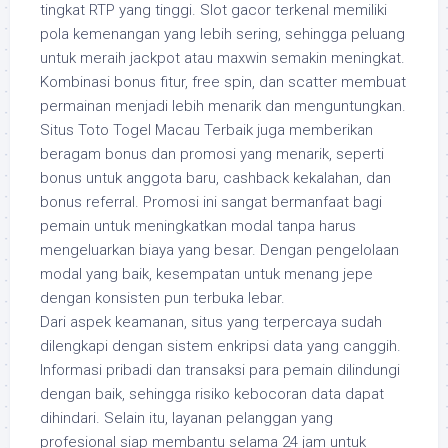
tingkat RTP yang tinggi. Slot gacor terkenal memiliki
pola kemenangan yang lebih sering, sehingga peluang
untuk meraih jackpot atau maxwin semakin meningkat.
Kombinasi bonus fitur, free spin, dan scatter membuat
permainan menjadi lebih menarik dan menguntungkan.
Situs Toto Togel Macau Terbaik juga memberikan
beragam bonus dan promosi yang menarik, seperti
bonus untuk anggota baru, cashback kekalahan, dan
bonus referral. Promosi ini sangat bermanfaat bagi
pemain untuk meningkatkan modal tanpa harus
mengeluarkan biaya yang besar. Dengan pengelolaan
modal yang baik, kesempatan untuk menang jepe
dengan konsisten pun terbuka lebar.
Dari aspek keamanan, situs yang terpercaya sudah
dilengkapi dengan sistem enkripsi data yang canggih.
Informasi pribadi dan transaksi para pemain dilindungi
dengan baik, sehingga risiko kebocoran data dapat
dihindari. Selain itu, layanan pelanggan yang
profesional siap membantu selama 24 jam untuk