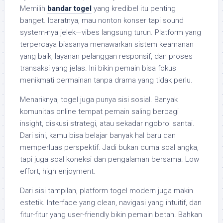
Memilih
bandar togel
yang kredibel itu penting
banget. Ibaratnya, mau nonton konser tapi sound
system-nya jelek—vibes langsung turun. Platform yang
terpercaya biasanya menawarkan sistem keamanan
yang baik, layanan pelanggan responsif, dan proses
transaksi yang jelas. Ini bikin pemain bisa fokus
menikmati permainan tanpa drama yang tidak perlu.
Menariknya, togel juga punya sisi sosial. Banyak
komunitas online tempat pemain saling berbagi
insight, diskusi strategi, atau sekadar ngobrol santai.
Dari sini, kamu bisa belajar banyak hal baru dan
memperluas perspektif. Jadi bukan cuma soal angka,
tapi juga soal koneksi dan pengalaman bersama. Low
effort, high enjoyment.
Dari sisi tampilan, platform togel modern juga makin
estetik. Interface yang clean, navigasi yang intuitif, dan
fitur-fitur yang user-friendly bikin pemain betah. Bahkan