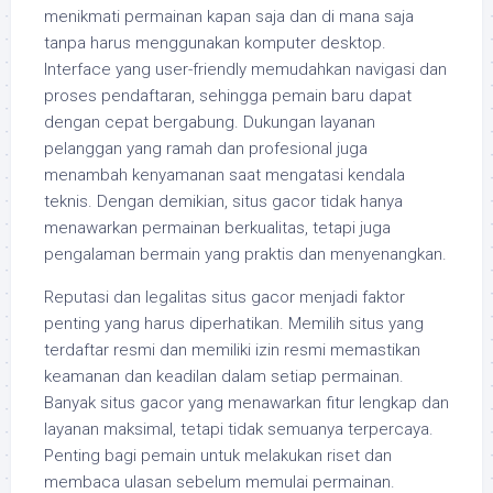
menikmati permainan kapan saja dan di mana saja
tanpa harus menggunakan komputer desktop.
Interface yang user-friendly memudahkan navigasi dan
proses pendaftaran, sehingga pemain baru dapat
dengan cepat bergabung. Dukungan layanan
pelanggan yang ramah dan profesional juga
menambah kenyamanan saat mengatasi kendala
teknis. Dengan demikian, situs gacor tidak hanya
menawarkan permainan berkualitas, tetapi juga
pengalaman bermain yang praktis dan menyenangkan.
Reputasi dan legalitas situs gacor menjadi faktor
penting yang harus diperhatikan. Memilih situs yang
terdaftar resmi dan memiliki izin resmi memastikan
keamanan dan keadilan dalam setiap permainan.
Banyak situs gacor yang menawarkan fitur lengkap dan
layanan maksimal, tetapi tidak semuanya terpercaya.
Penting bagi pemain untuk melakukan riset dan
membaca ulasan sebelum memulai permainan.