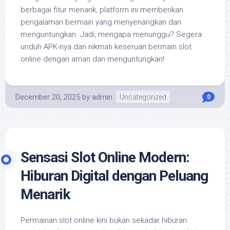
berbagai fitur menarik, platform ini memberikan
pengalaman bermain yang menyenangkan dan
menguntungkan. Jadi, mengapa menunggu? Segera
unduh APK-nya dan nikmati keseruan bermain slot
online dengan aman dan menguntungkan!
December 20, 2025
by
admin
Uncategorized
0
Sensasi Slot Online Modern:
Hiburan Digital dengan Peluang
Menarik
Permainan slot online kini bukan sekadar hiburan