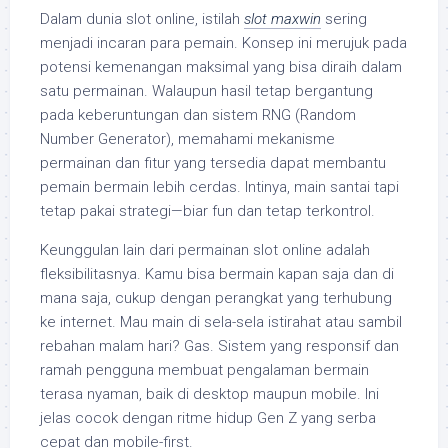
Dalam dunia slot online, istilah
slot maxwin
sering
menjadi incaran para pemain. Konsep ini merujuk pada
potensi kemenangan maksimal yang bisa diraih dalam
satu permainan. Walaupun hasil tetap bergantung
pada keberuntungan dan sistem RNG (Random
Number Generator), memahami mekanisme
permainan dan fitur yang tersedia dapat membantu
pemain bermain lebih cerdas. Intinya, main santai tapi
tetap pakai strategi—biar fun dan tetap terkontrol.
Keunggulan lain dari permainan slot online adalah
fleksibilitasnya. Kamu bisa bermain kapan saja dan di
mana saja, cukup dengan perangkat yang terhubung
ke internet. Mau main di sela-sela istirahat atau sambil
rebahan malam hari? Gas. Sistem yang responsif dan
ramah pengguna membuat pengalaman bermain
terasa nyaman, baik di desktop maupun mobile. Ini
jelas cocok dengan ritme hidup Gen Z yang serba
cepat dan mobile-first.