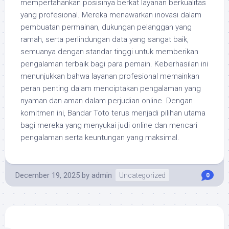
mempertahankan posisinya berkat layanan berkualitas
yang profesional. Mereka menawarkan inovasi dalam
pembuatan permainan, dukungan pelanggan yang
ramah, serta perlindungan data yang sangat baik,
semuanya dengan standar tinggi untuk memberikan
pengalaman terbaik bagi para pemain. Keberhasilan ini
menunjukkan bahwa layanan profesional memainkan
peran penting dalam menciptakan pengalaman yang
nyaman dan aman dalam perjudian online. Dengan
komitmen ini, Bandar Toto terus menjadi pilihan utama
bagi mereka yang menyukai judi online dan mencari
pengalaman serta keuntungan yang maksimal.
December 19, 2025
by
admin
Uncategorized
0