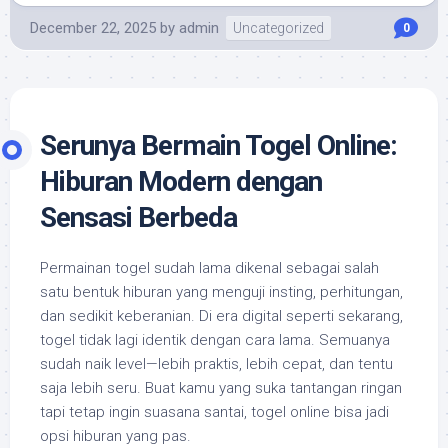
December 22, 2025
by
admin
Uncategorized
0
Serunya Bermain Togel Online:
Hiburan Modern dengan
Sensasi Berbeda
Permainan togel sudah lama dikenal sebagai salah
satu bentuk hiburan yang menguji insting, perhitungan,
dan sedikit keberanian. Di era digital seperti sekarang,
togel tidak lagi identik dengan cara lama. Semuanya
sudah naik level—lebih praktis, lebih cepat, dan tentu
saja lebih seru. Buat kamu yang suka tantangan ringan
tapi tetap ingin suasana santai, togel online bisa jadi
opsi hiburan yang pas.