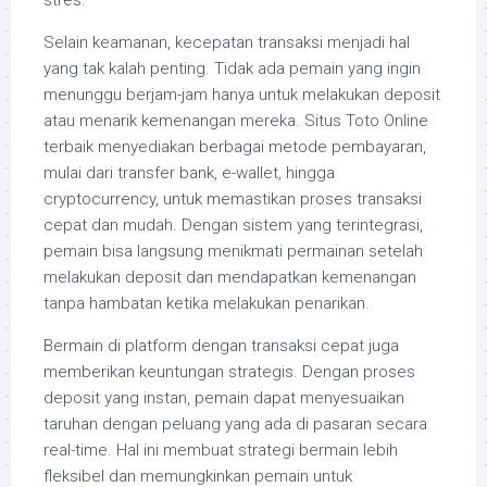
stres.
Selain keamanan, kecepatan transaksi menjadi hal
yang tak kalah penting. Tidak ada pemain yang ingin
menunggu berjam-jam hanya untuk melakukan deposit
atau menarik kemenangan mereka. Situs Toto Online
terbaik menyediakan berbagai metode pembayaran,
mulai dari transfer bank, e-wallet, hingga
cryptocurrency, untuk memastikan proses transaksi
cepat dan mudah. Dengan sistem yang terintegrasi,
pemain bisa langsung menikmati permainan setelah
melakukan deposit dan mendapatkan kemenangan
tanpa hambatan ketika melakukan penarikan.
Bermain di platform dengan transaksi cepat juga
memberikan keuntungan strategis. Dengan proses
deposit yang instan, pemain dapat menyesuaikan
taruhan dengan peluang yang ada di pasaran secara
real-time. Hal ini membuat strategi bermain lebih
fleksibel dan memungkinkan pemain untuk