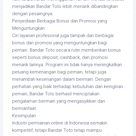
menjadikan Bandar Toto lebih menarik dibandingkan
dengan pesaingnya.
Penyediaan Berbagai Bonus dan Promosi yang
Menguntungkan
Ciri layanan profesional juga tampak dari berbagai
bonus dan promosi yang menguntungkan bagi
pemain. Bandar Toto secara rutin memberikan bonus
seperti bonus deposit, cashback, dan promosi
menarik lainnya. Program ini tidak hanya meningkatkan
peluang kemenangan bagi pemain, tetapi juga
menambah kesenangan dalam bermain. Dengan
perhatian yang baik terhadap kebutuhan dan keinginan
pemain, Bandar Toto berhasil menciptakan
pengalaman bermain yang mengasyikkan dan
bermanfaat.
Kesimpulan
Industri permainan online di Indonesia semakin
kompetitif, tetapi Bandar Toto tetap mampu