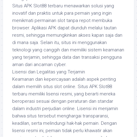
Situs APK Slot88 terbaru menawarkan solusi yang
inovatif dan praktis untuk para pemain yang ingin
menikmati permainan slot tanpa repot membuka
browser. Aplikasi APK dapat diunduh melalui tautan
resmi, sehingga memungkinkan akses kapan saja dan
di mana saja. Selain itu, situs ini menggunakan
teknologi yang canggih dan memiliki sistem keamanan
yang terjamin, sehingga data dan transaksi pengguna
aman dari ancaman cyber.
Lisensi dan Legalitas yang Terjamin
Keamanan dan kepercayaan adalah aspek penting
dalam memilih situs slot online. Situs APK Slot88
terbaru memiliki lisensi resmi, yang berarti mereka
beroperasi sesuai dengan peraturan dan standar
dalam industri perjudian online. Lisensi ini menjamin
bahwa situs tersebut menghargai transparansi,
keadilan, serta melindungi hak-hak pemain. Dengan
lisensi resmi ini, pemain tidak perlu khawatir akan