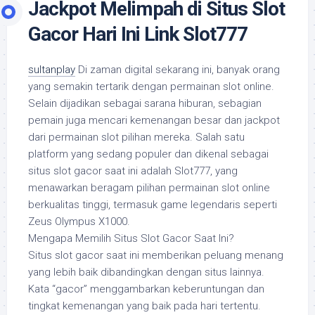
Jackpot Melimpah di Situs Slot
Gacor Hari Ini Link Slot777
sultanplay
Di zaman digital sekarang ini, banyak orang
yang semakin tertarik dengan permainan slot online.
Selain dijadikan sebagai sarana hiburan, sebagian
pemain juga mencari kemenangan besar dan jackpot
dari permainan slot pilihan mereka. Salah satu
platform yang sedang populer dan dikenal sebagai
situs slot gacor saat ini adalah Slot777, yang
menawarkan beragam pilihan permainan slot online
berkualitas tinggi, termasuk game legendaris seperti
Zeus Olympus X1000.
Mengapa Memilih Situs Slot Gacor Saat Ini?
Situs slot gacor saat ini memberikan peluang menang
yang lebih baik dibandingkan dengan situs lainnya.
Kata “gacor” menggambarkan keberuntungan dan
tingkat kemenangan yang baik pada hari tertentu.