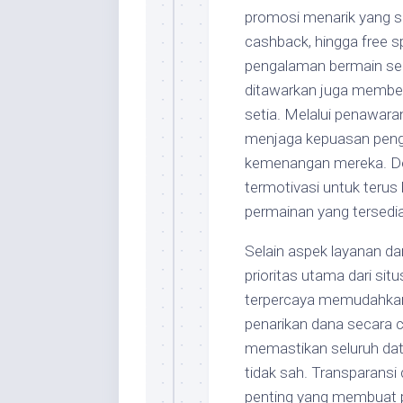
promosi menarik yang sel
cashback, hingga free 
pengalaman bermain se
ditawarkan juga member
setia. Melalui penawara
menjaga kepuasan peng
kemenangan mereka. De
termotivasi untuk terus 
permainan yang tersedia
Selain aspek layanan d
prioritas utama dari s
terpercaya memudahka
penarikan dana secara c
memastikan seluruh data
tidak sah. Transparansi
penting yang membuat p