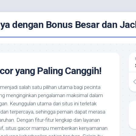
aya dengan Bonus Besar dan Jac
acor yang Paling Canggih!
menjadi salah satu pilihan utama bagi pecinta
yang menginginkan pengalaman maksimal dalam
. Keunggulan utama dari situs ini terletak
l dan terpercaya, sehingga pemain dapat merasa
uhan. Dengan fitur-fitur lengkap dan layanan
sif, situs gacor mampu memberikan kenyamanan