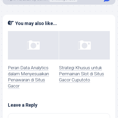
You may also like...
Peran Data Analytics
Strategi Khusus untuk
dalam Menyesuaikan
Permainan Slot di Situs
Penawaran di Situs
Gacor Cuputoto
Gacor
Leave a Reply