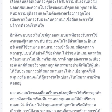
เลือกเล่นสล็อตเว็บตรง คุณจะได้รับความมั่นใจในความ
ปลอดภัยและความโปร่งใสของเกมที่คุณเล่น ทุกการเดิม
พันมีความยุติธรรมและไม่ต้องกังวลเรื่องการถูกโกง
เนื่องจากเว็บตรงรับประกันความน่าเชื่อถือและการให้
บริการที่รวดเร็วทันใจ
อีกทั้งระบบของเว็บไซต์ถูกออกแบบมาเพื่อรองรับการใช้
งานของผู้เล่นทุกระดับ ด้วยเทคโนโลยีล้ำสมัยและอินเท
อร์เฟซที่ใช้งานง่าย คุณสามารถเข้าถึงเกมสล็อตหลาก
หลายรูปแบบได้อย่างไร้ข้อจำกัด ไม่ว่าจะเป็นเกมคลาสสิก
หรือเกมแนวใหม่ที่มาพร้อมกับกราฟิกสุดอลังการและเสียง
เอฟเฟกต์ที่สมจริง ทุกเกมถูกคัดสรรมาอย่างดีเพื่อให้ผู้เล่น
ได้รับประสบการณ์ที่สนุกสนานและไม่น่าเบื่อ ทุกครั้งที่
หมุนวงล้อ คุณจะได้ลุ้นรางวัลใหญ่และโบนัสมากมายที่รอ
คอยอยู่
ความน่าสนใจของ
สล็อตเว็บตรง
ยังอยู่ที่การให้บริการลูกค้า
อย่างมืออาชีพ พร้อมทีมงานคอยดูแลและให้คำปรึกษา
ตลอด 24 ชั่วโมง ไม่ว่าคุณจะพบปัญหาใดหรือมีคำถาม
เกี่ยวกับการใช้งาน ระบบฝาก-ถอนก็สามารถทำรายการได้