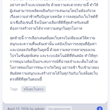
อย่างรวดเร็วและปลอดภัย ด้วยความสะดวกสบายนี้ ทำให้
ผู้เล่นสามารถเพลิดเพลินกับการเล่นเกมโดยไม่ต้องกังวล
เรื่องความล่าช้าหรือปัญหาเทคนิค การลงทุนกับเว็บไซต์ที่
น่าเชื่อถือเช่นนี้ จึงเป็นทางเลือกที่ดีที่สุดสำหรับคนที่
ต้องการสร้างรายได้จากความสนุกในทุกโอกาส
สุดท้ายนี้ การเลือกเล่นสล็อตเว็บตรงไม่เพียงแต่ให้ความ
สนุกและความตื่นเต้นเท่านั้น แต่ยังเป็นการลงทุนที่คุ้มค่า
และปลอดภัยที่สุดในยุคนี้ ด้วยความหลากหลายของเกม
โปรโมชั่นสุดพิเศษ และระบบอัตโนมัติที่ทันสมัย ทำให้ทุก
การหมุนวงล้อเป็นประสบการณ์ที่น่าจดจำและเต็มไปด้วย
โอกาสทองในการชนะรางวัลใหญ่ อย่ารอช้า รีบเข้ามาลอง
สัมผัสความสนุกและสร้างรายได้ในทุกวันกับเว็บสล็อตเว็บ
ตรงที่ดีที่สุดในตอนนี้
Tags:
สล็อตเว็บตรง
April 15, 2026
by
admin
Uncategorized
0