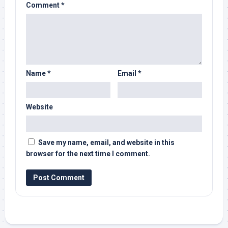
Comment
*
Name
*
Email
*
Website
Save my name, email, and website in this
browser for the next time I comment.