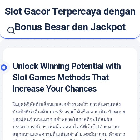
Skip
Slot Gacor Terpercaya dengan
to
content
Bonus Besar dan Jackpot
Unlock Winning Potential with
Slot Games Methods That
Increase Your Chances
ในยุคดิจิทัลที่เปลี่ยนแปลงอย่างรวดเร็ว การค้นหาแหล่ง
บันเทิงที่น่าตื่นเต้นและสร้างรายได้จริงกลายเป็นเป้าหมาย
ของผู้คนจำนวนมาก อย่าพลาดโอกาสที่จะได้สัมผัส
ประสบการณ์การเล่นสล็อตออนไลน์ที่เต็มไปด้วยความ
สนุกสนานและความตื่นเต้นอย่างไม่เคยมีมาก่อน ด้วยการ