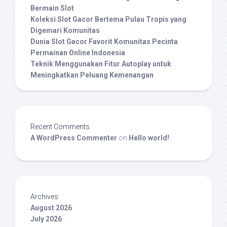
Bermain Slot
Koleksi Slot Gacor Bertema Pulau Tropis yang
Digemari Komunitas
Dunia Slot Gacor Favorit Komunitas Pecinta
Permainan Online Indonesia
Teknik Menggunakan Fitur Autoplay untuk
Meningkatkan Peluang Kemenangan
Recent Comments
A WordPress Commenter
on
Hello world!
Archives
August 2026
July 2026