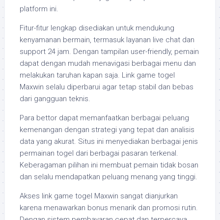
platform ini.
Fitur-fitur lengkap disediakan untuk mendukung
kenyamanan bermain, termasuk layanan live chat dan
support 24 jam. Dengan tampilan user-friendly, pemain
dapat dengan mudah menavigasi berbagai menu dan
melakukan taruhan kapan saja. Link game togel
Maxwin selalu diperbarui agar tetap stabil dan bebas
dari gangguan teknis.
Para bettor dapat memanfaatkan berbagai peluang
kemenangan dengan strategi yang tepat dan analisis
data yang akurat. Situs ini menyediakan berbagai jenis
permainan togel dari berbagai pasaran terkenal.
Keberagaman pilihan ini membuat pemain tidak bosan
dan selalu mendapatkan peluang menang yang tinggi.
Akses link game togel Maxwin sangat dianjurkan
karena menawarkan bonus menarik dan promosi rutin.
Dengan sistem pembayaran cepat dan terpercaya,