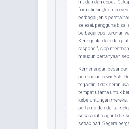
mudah dan cepat. Cukup
formulir singkat dan ve
berbagai jenis permaina
selesai, pengguna bisa 
berbagai opsi taruhan ya
Keunggulan lain dari pla
responsif, siap memban
maupun pertanyaan sep
Kemenangan besar dan p
permainan di win555. 
terjamin, tidak heran ji
tempat utama untuk be
keberuntungan mereka. 
pertama dan daftar seka
secara rutin agar tidak
setiap hari. Segera be