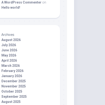
A WordPress Commenter
on
Hello world!
Archives
August 2026
July 2026
June 2026
May 2026
April 2026
March 2026
February 2026
January 2026
December 2025
November 2025
October 2025
September 2025
August 2025