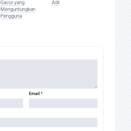
Gacor yang
Adil
Menguntungkan
Pengguna
Email
*