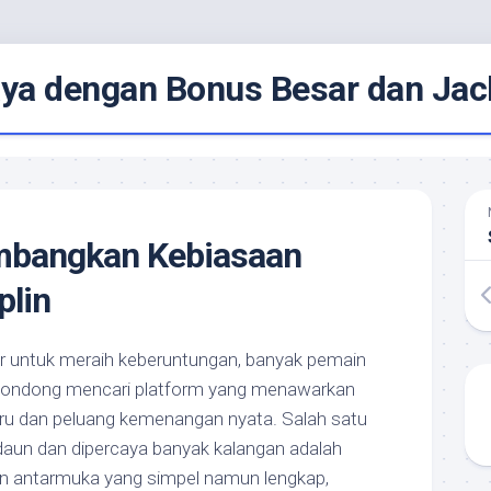
aya dengan Bonus Besar dan Jac
mbangkan Kebiasaan
plin
 untuk meraih keberuntungan, banyak pemain
-bondong mencari platform yang menawarkan
u dan peluang kemenangan nyata. Salah satu
daun dan dipercaya banyak kalangan adalah
n antarmuka yang simpel namun lengkap,