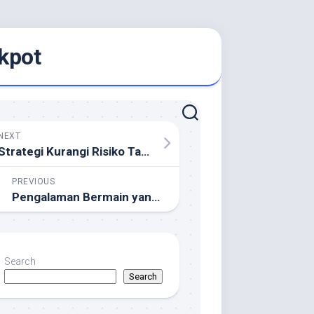
kpot
NEXT
Strategi Kurangi Risiko Tanpa Hilang Peluang
PREVIOUS
Pengalaman Bermain yang Lebih Personal dengan Fitur Akun Premium
Search
Search