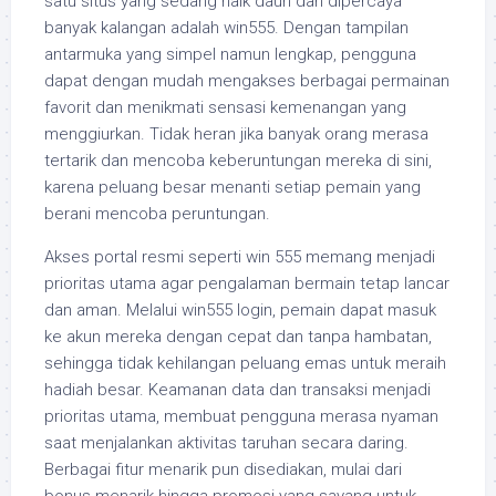
satu situs yang sedang naik daun dan dipercaya
banyak kalangan adalah win555. Dengan tampilan
antarmuka yang simpel namun lengkap, pengguna
dapat dengan mudah mengakses berbagai permainan
favorit dan menikmati sensasi kemenangan yang
menggiurkan. Tidak heran jika banyak orang merasa
tertarik dan mencoba keberuntungan mereka di sini,
karena peluang besar menanti setiap pemain yang
berani mencoba peruntungan.
Akses portal resmi seperti win 555 memang menjadi
prioritas utama agar pengalaman bermain tetap lancar
dan aman. Melalui win555 login, pemain dapat masuk
ke akun mereka dengan cepat dan tanpa hambatan,
sehingga tidak kehilangan peluang emas untuk meraih
hadiah besar. Keamanan data dan transaksi menjadi
prioritas utama, membuat pengguna merasa nyaman
saat menjalankan aktivitas taruhan secara daring.
Berbagai fitur menarik pun disediakan, mulai dari