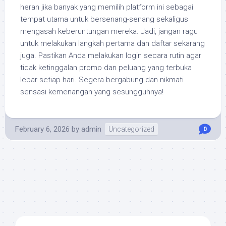
heran jika banyak yang memilih platform ini sebagai
tempat utama untuk bersenang-senang sekaligus
mengasah keberuntungan mereka. Jadi, jangan ragu
untuk melakukan langkah pertama dan daftar sekarang
juga. Pastikan Anda melakukan login secara rutin agar
tidak ketinggalan promo dan peluang yang terbuka
lebar setiap hari. Segera bergabung dan nikmati
sensasi kemenangan yang sesungguhnya!
February 6, 2026
by
admin
Uncategorized
0