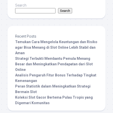
Search
Search
Recent Posts
Temukan Cara Mengelola Keuntungan dan Risiko
agar Bisa Menang di Slot Online Lebih Stabil dan
Aman
Strategi Terbukti Membantu Pemula Menang
Besar dan Meningkatkan Pendapatan dari Slot
Online
Analisis Pengaruh Fitur Bonus Terhadap Tingkat
Kemenangan
Peran Statistik dalam Meningkatkan Strategi
Bermain Slot
Koleksi Slot Gacor Bertema Pulau Tropis yang
Digemari Komunitas