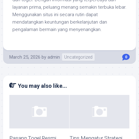
layanan prima, peluang menang semakin terbuka lebar.
Menggunakan situs ini secara rutin dapat
mendatangkan keuntungan berkelanjutan dan
pengalaman bermain yang menyenangkan.
March 25, 2026
by
admin
Uncategorized
0
You may also like...
Pasang Togel Resmi,
Tips Mengatur Strategi