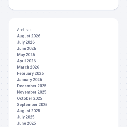
Archives
August 2026
July 2026
June 2026
May 2026
April 2026
March 2026
February 2026
January 2026
December 2025
November 2025
October 2025
September 2025
August 2025
July 2025
June 2025