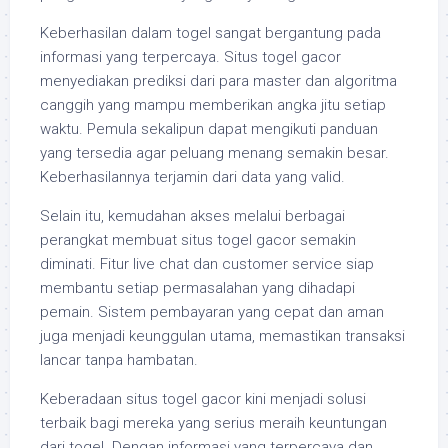
Keberhasilan dalam togel sangat bergantung pada
informasi yang terpercaya. Situs togel gacor
menyediakan prediksi dari para master dan algoritma
canggih yang mampu memberikan angka jitu setiap
waktu. Pemula sekalipun dapat mengikuti panduan
yang tersedia agar peluang menang semakin besar.
Keberhasilannya terjamin dari data yang valid.
Selain itu, kemudahan akses melalui berbagai
perangkat membuat situs togel gacor semakin
diminati. Fitur live chat dan customer service siap
membantu setiap permasalahan yang dihadapi
pemain. Sistem pembayaran yang cepat dan aman
juga menjadi keunggulan utama, memastikan transaksi
lancar tanpa hambatan.
Keberadaan situs togel gacor kini menjadi solusi
terbaik bagi mereka yang serius meraih keuntungan
dari togel. Dengan informasi yang terpercaya dan