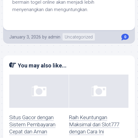
bermain togel online akan menjadi lebih
menyenangkan dan menguntungkan.
January 3, 2026
by
admin
Uncategorized
0
You may also like...
Situs Gacor dengan
Raih Keuntungan
Sistem Pembayaran
Maksimal dari Slot777
Cepat dan Aman
dengan Cara Ini