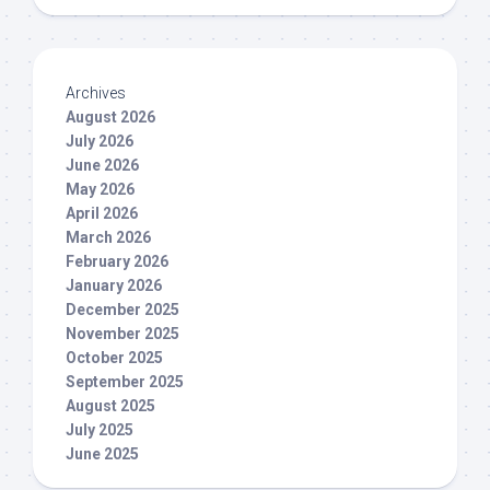
Archives
August 2026
July 2026
June 2026
May 2026
April 2026
March 2026
February 2026
January 2026
December 2025
November 2025
October 2025
September 2025
August 2025
July 2025
June 2025