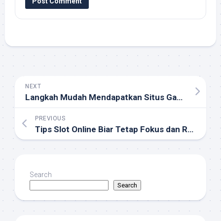
NEXT
Langkah Mudah Mendapatkan Situs Gacor Stabil dan Terpercaya
PREVIOUS
Tips Slot Online Biar Tetap Fokus dan Relax
Search
Search