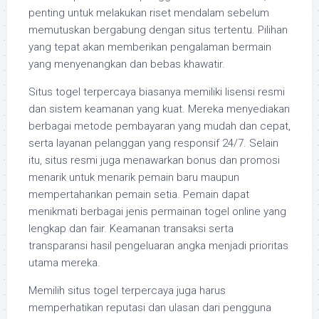
penting untuk melakukan riset mendalam sebelum
memutuskan bergabung dengan situs tertentu. Pilihan
yang tepat akan memberikan pengalaman bermain
yang menyenangkan dan bebas khawatir.
Situs togel terpercaya biasanya memiliki lisensi resmi
dan sistem keamanan yang kuat. Mereka menyediakan
berbagai metode pembayaran yang mudah dan cepat,
serta layanan pelanggan yang responsif 24/7. Selain
itu, situs resmi juga menawarkan bonus dan promosi
menarik untuk menarik pemain baru maupun
mempertahankan pemain setia. Pemain dapat
menikmati berbagai jenis permainan togel online yang
lengkap dan fair. Keamanan transaksi serta
transparansi hasil pengeluaran angka menjadi prioritas
utama mereka.
Memilih situs togel terpercaya juga harus
memperhatikan reputasi dan ulasan dari pengguna