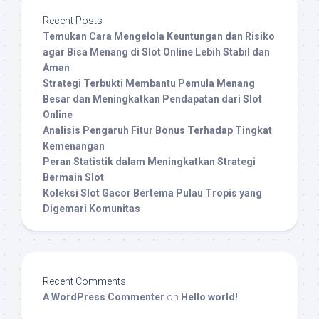
Recent Posts
Temukan Cara Mengelola Keuntungan dan Risiko
agar Bisa Menang di Slot Online Lebih Stabil dan
Aman
Strategi Terbukti Membantu Pemula Menang
Besar dan Meningkatkan Pendapatan dari Slot
Online
Analisis Pengaruh Fitur Bonus Terhadap Tingkat
Kemenangan
Peran Statistik dalam Meningkatkan Strategi
Bermain Slot
Koleksi Slot Gacor Bertema Pulau Tropis yang
Digemari Komunitas
Recent Comments
A WordPress Commenter
on
Hello world!