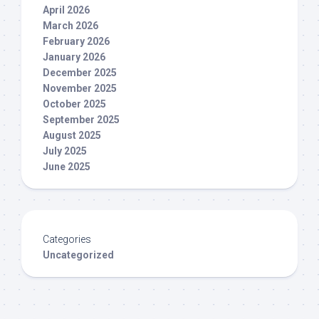
April 2026
March 2026
February 2026
January 2026
December 2025
November 2025
October 2025
September 2025
August 2025
July 2025
June 2025
Categories
Uncategorized