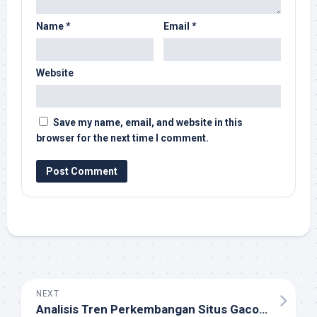
Name
*
Email
*
Website
Save my name, email, and website in this
browser for the next time I comment.
NEXT
Analisis Tren Perkembangan Situs Gacor di Tahun-Tahun Terbaru