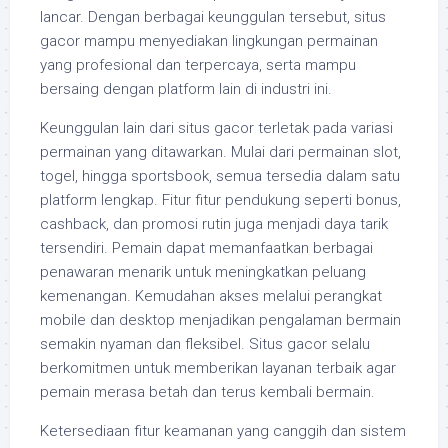
lancar. Dengan berbagai keunggulan tersebut, situs
gacor mampu menyediakan lingkungan permainan
yang profesional dan terpercaya, serta mampu
bersaing dengan platform lain di industri ini.
Keunggulan lain dari situs gacor terletak pada variasi
permainan yang ditawarkan. Mulai dari permainan slot,
togel, hingga sportsbook, semua tersedia dalam satu
platform lengkap. Fitur fitur pendukung seperti bonus,
cashback, dan promosi rutin juga menjadi daya tarik
tersendiri. Pemain dapat memanfaatkan berbagai
penawaran menarik untuk meningkatkan peluang
kemenangan. Kemudahan akses melalui perangkat
mobile dan desktop menjadikan pengalaman bermain
semakin nyaman dan fleksibel. Situs gacor selalu
berkomitmen untuk memberikan layanan terbaik agar
pemain merasa betah dan terus kembali bermain.
Ketersediaan fitur keamanan yang canggih dan sistem