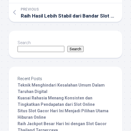
PREVIOUS
Raih Hasil Lebih Stabil dari Bandar Slot Online Terpercaya
Search
Search
Recent Posts
Teknik Menghindari Kesalahan Umum Dalam
Taruhan Digital
Kuasai Rahasia Menang Konsisten dan
Tingkatkan Pendapatan dari Slot Online
Situs Slot Gacor Hari Ini Menjadi Pilihan Utama
Hiburan Online
Raih Jackpot Besar Hari Ini dengan Slot Gacor
Thailand Terpercaya