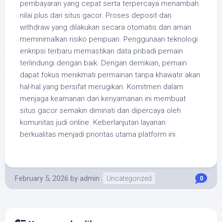
pembayaran yang cepat serta terpercaya menambah
nilai plus dari situs gacor. Proses deposit dan
withdraw yang dilakukan secara otomatis dan aman
meminimalkan risiko penipuan. Penggunaan teknologi
enkripsi terbaru memastikan data pribadi pemain
terlindungi dengan baik. Dengan demikian, pemain
dapat fokus menikmati permainan tanpa khawatir akan
hal-hal yang bersifat merugikan. Komitmen dalam
menjaga keamanan dan kenyamanan ini membuat
situs gacor semakin diminati dan dipercaya oleh
komunitas judi online. Keberlanjutan layanan
berkualitas menjadi prioritas utama platform ini.
February 5, 2026
by
admin
Uncategorized
0