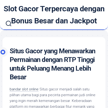
Skip
Slot Gacor Terpercaya dengan
to
content
Bonus Besar dan Jackpot
Situs Gacor yang Menawarkan
Permainan dengan RTP Tinggi
untuk Peluang Menang Lebih
Besar
bandar slot online
Situs gacor menjadi salah satu
pilihan utama bagi para pecinta permainan judi online
yang ingin meraih kemenangan besar. Keberadaan
platform ini menawarkan berbagai fitur menarik yang