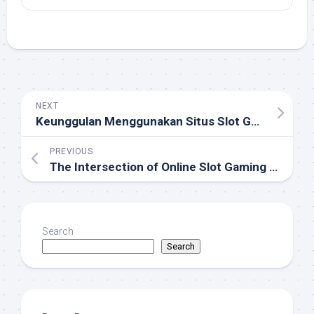
NEXT
Keunggulan Menggunakan Situs Slot Gacor Dengan Fasilitas Mobile Friendly
PREVIOUS
The Intersection of Online Slot Gaming and E-Sports Culture
Search
Search