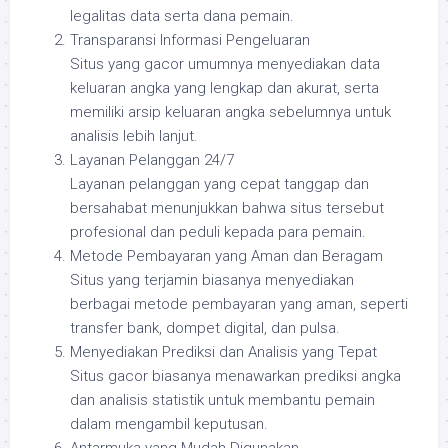
legalitas data serta dana pemain.
Transparansi Informasi Pengeluaran
Situs yang gacor umumnya menyediakan data
keluaran angka yang lengkap dan akurat, serta
memiliki arsip keluaran angka sebelumnya untuk
analisis lebih lanjut.
Layanan Pelanggan 24/7
Layanan pelanggan yang cepat tanggap dan
bersahabat menunjukkan bahwa situs tersebut
profesional dan peduli kepada para pemain.
Metode Pembayaran yang Aman dan Beragam
Situs yang terjamin biasanya menyediakan
berbagai metode pembayaran yang aman, seperti
transfer bank, dompet digital, dan pulsa.
Menyediakan Prediksi dan Analisis yang Tepat
Situs gacor biasanya menawarkan prediksi angka
dan analisis statistik untuk membantu pemain
dalam mengambil keputusan.