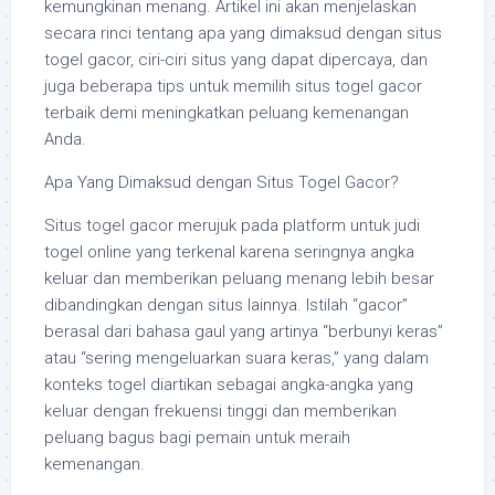
kemungkinan menang. Artikel ini akan menjelaskan
secara rinci tentang apa yang dimaksud dengan situs
togel gacor, ciri-ciri situs yang dapat dipercaya, dan
juga beberapa tips untuk memilih situs togel gacor
terbaik demi meningkatkan peluang kemenangan
Anda.
Apa Yang Dimaksud dengan Situs Togel Gacor?
Situs togel gacor merujuk pada platform untuk judi
togel online yang terkenal karena seringnya angka
keluar dan memberikan peluang menang lebih besar
dibandingkan dengan situs lainnya. Istilah “gacor”
berasal dari bahasa gaul yang artinya “berbunyi keras”
atau “sering mengeluarkan suara keras,” yang dalam
konteks togel diartikan sebagai angka-angka yang
keluar dengan frekuensi tinggi dan memberikan
peluang bagus bagi pemain untuk meraih
kemenangan.