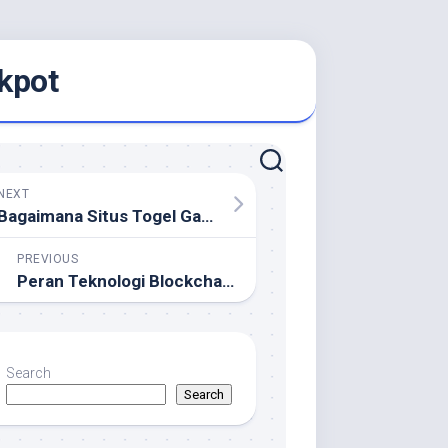
kpot
NEXT
Bagaimana Situs Togel Gacor Menjadi Pilihan Utama dalam Dunia Per-Togel-an
PREVIOUS
Peran Teknologi Blockchain dalam Meningkatkan Transparansi Situs Gacor
Search
Search