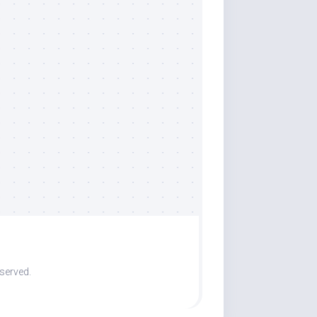
served.