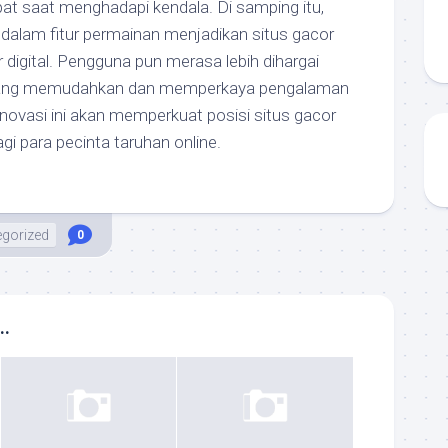
at saat menghadapi kendala. Di samping itu,
i dalam fitur permainan menjadikan situs gacor
r digital. Pengguna pun merasa lebih dihargai
r yang memudahkan dan memperkaya pengalaman
inovasi ini akan memperkuat posisi situs gacor
gi para pecinta taruhan online.
gorized
0
..