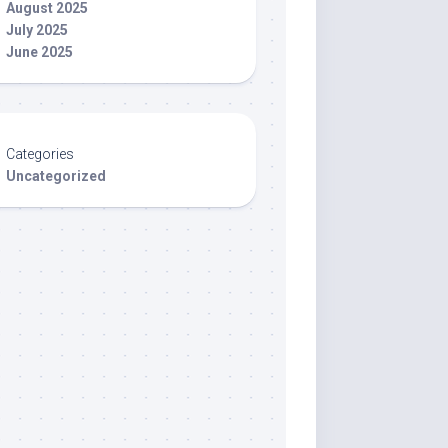
August 2025
July 2025
June 2025
Categories
Uncategorized