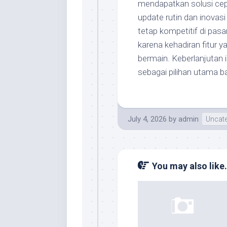
mendapatkan solusi cep
update rutin dan inovas
tetap kompetitif di pasa
karena kehadiran fitu
bermain. Keberlanjutan 
sebagai pilihan utama ba
July 4, 2026
by
admin
Uncate
You may also like.