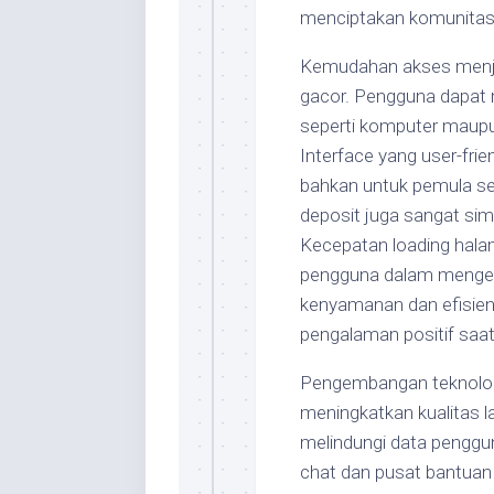
menciptakan komunitas 
Kemudahan akses menjad
gacor. Pengguna dapat 
seperti komputer maupun
Interface yang user-fr
bahkan untuk pemula sek
deposit juga sangat si
Kecepatan loading hala
pengguna dalam mengelo
kenyamanan dan efisien
pengalaman positif saat 
Pengembangan teknologi 
meningkatkan kualitas 
melindungi data penggun
chat dan pusat bantuan