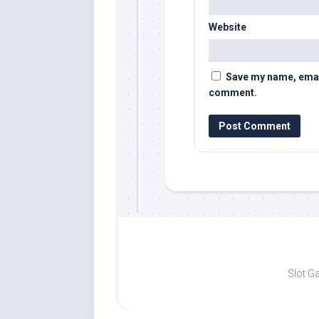
Website
Save my name, email,
comment.
Slot G