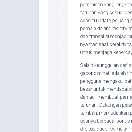
permainan yang lengkap
taruhan yang sesuai den
seperti update peluang 
pemain dalam membuat 
dan transaksi menjadi 
nyaman saat beraktivita
untuk menjaga keperca
Selain keunggulan dari 
gacor diminati adalah ti
pengguna mengakui bah
besar untuk mendapatk
dan adil membuat pemai
taruhan. Dukungan pelan
tambah, memudahkan p
adanya berbagai bonus 
di situs gacor semakin