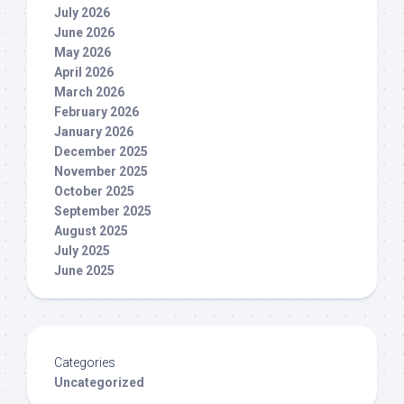
July 2026
June 2026
May 2026
April 2026
March 2026
February 2026
January 2026
December 2025
November 2025
October 2025
September 2025
August 2025
July 2025
June 2025
Categories
Uncategorized