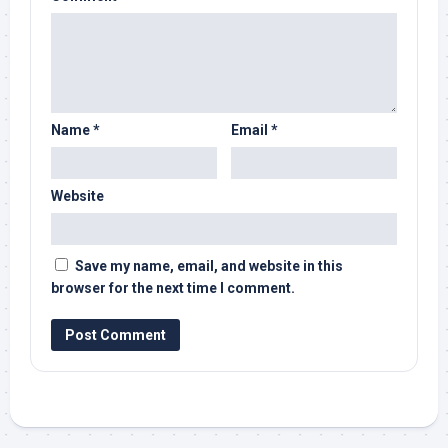
Name
*
Email
*
Website
Save my name, email, and website in this
browser for the next time I comment.