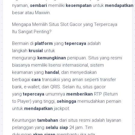
nyaman,
sembari
memiliki
kesempatan
untuk
mendapatkan
besar atau Maxwin.
Mengapa Memilih Situs Slot Gacor yang Terpercaya
Itu Sangat Penting?
Bermain di
platform
yang
tepercaya
adalah
langkah
krusial
untuk
mengurangi
kemungkinan
penipuan. Situs yang resmi
biasanya memiliki lisensi internasional, sistem
keamanan yang
handal
, dan menyediakan
berbagai
cara
transaksi yang aman seperti transfer
bank, e-wallet, dan QRIS. Selain itu, situs gacor
yang
tepercaya
umumnya
memberikan
RTP (Return
to Player) yang tinggi,
sehingga
memudahkan pemain
untuk
mendapatkan
jackpot.
Keuntungan
tambahan
dari situs resmi adalah layanan
pelanggan yang
selalu siap
24 jam. Tim
dukungan
akan sigap
membantu jika ada