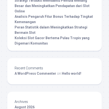
Strategi Terbukti Membantu Pemula Menang
Besar dan Meningkatkan Pendapatan dari Slot
Online
Analisis Pengaruh Fitur Bonus Terhadap Tingkat
Kemenangan
Peran Statistik dalam Meningkatkan Strategi
Bermain Slot
Koleksi Slot Gacor Bertema Pulau Tropis yang
Digemari Komunitas
Recent Comments
A WordPress Commenter
on
Hello world!
Archives
August 2026