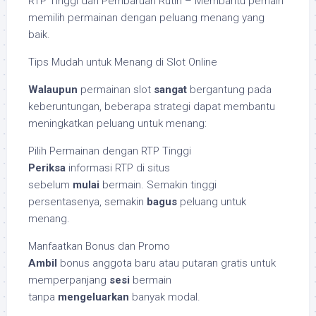
RTP Tinggi dan Pembaruan Rutin – Membantu pemain
memilih permainan dengan peluang menang yang
baik.
Tips Mudah untuk Menang di Slot Online
Walaupun
permainan slot
sangat
bergantung pada
keberuntungan, beberapa strategi dapat membantu
meningkatkan peluang untuk menang:
Pilih Permainan dengan RTP Tinggi
Periksa
informasi RTP di situs
sebelum
mulai
bermain. Semakin tinggi
persentasenya, semakin
bagus
peluang untuk
menang.
Manfaatkan Bonus dan Promo
Ambil
bonus anggota baru atau putaran gratis untuk
memperpanjang
sesi
bermain
tanpa
mengeluarkan
banyak modal.