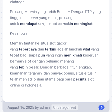
olahraga.
Peluang Maxwin yang Lebih Besar – Dengan RTP yang
tinggi dan server yang stabil, peluang
untuk
mendapatkan
jackpot
semakin meningkat
.
Kesimpulan
Memilih tautan ke situs slot gacor
yang
tepercaya
dan
terkini
adalah langkah
vital
yang
tepat bagi siapa
pun
yang ingin
menikmati
keseruan
bermain slot dengan peluang menang
yang
lebih
besar. Dengan berbagai fitur lengkap,
keamanan terjamin, dan banyak bonus, situs-situs ini
telah menjadi pilihan utama bagi para
pecinta
slot
online di Indonesia.
August 16, 2025
by
admin
Uncategorized
0