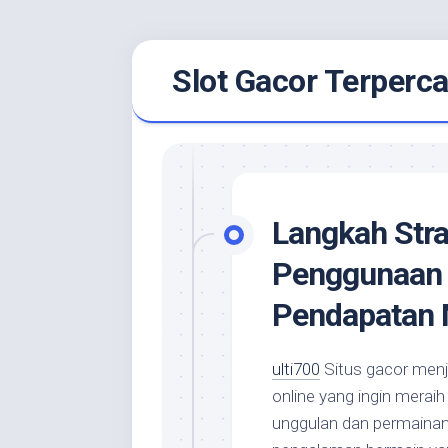
Skip
Slot Gacor Terperc
to
content
Langkah Str
Penggunaan 
Pendapatan 
ulti700
Situs gacor menja
online yang ingin merai
unggulan dan permainan