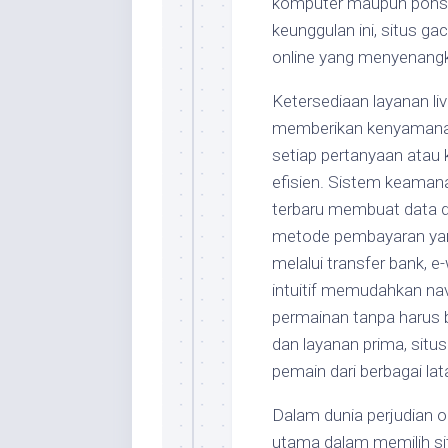
komputer maupun ponse
keunggulan ini, situs g
online yang menyenang
Ketersediaan layanan li
memberikan kenyamanan 
setiap pertanyaan atau 
efisien. Sistem keamana
terbaru membuat data d
metode pembayaran yan
melalui transfer bank, 
intuitif memudahkan na
permainan tanpa harus 
dan layanan prima, situ
pemain dari berbagai lat
Dalam dunia perjudian o
utama dalam memilih s