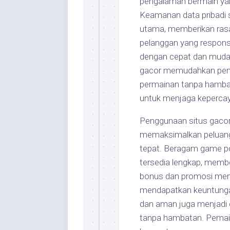
pengalaman bermain y
Keamanan data pribadi s
utama, memberikan rasa 
pelanggan yang respons
dengan cepat dan mudah.
gacor memudahkan pemai
permainan tanpa hambata
untuk menjaga keperca
Penggunaan situs gacor 
memaksimalkan peluang 
tepat. Beragam game pop
tersedia lengkap, membe
bonus dan promosi mena
mendapatkan keuntunga
dan aman juga menjadi 
tanpa hambatan. Pemain