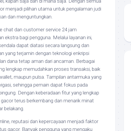
l, kapan saja dan di mana saja. Dengan semua
acor menjadi pilihan utama untuk pengalaman judi
kan dan menguntungkan.
ve chat dan customer service 24 jam
ekstra bagi pengguna. Melalui layanan ini,
kendala dapat diatasi secara langsung dan
n yang terjamin dengan teknologi enkripsi
an dana tetap aman dari ancaman. Berbagai
g lengkap memudahkan proses transaksi, baik
e-wallet, maupun pulsa. Tampilan antarmuka yang
vigasi, sehingga pemain dapat fokus pada
bingung. Dengan keberadaan fitur yang lengkap
s gacor terus berkembang dan menarik minat
ar belakang.
nline, reputasi dan kepercayaan menjadi faktor
itus gacor. Banyak pengguna yang mengaku