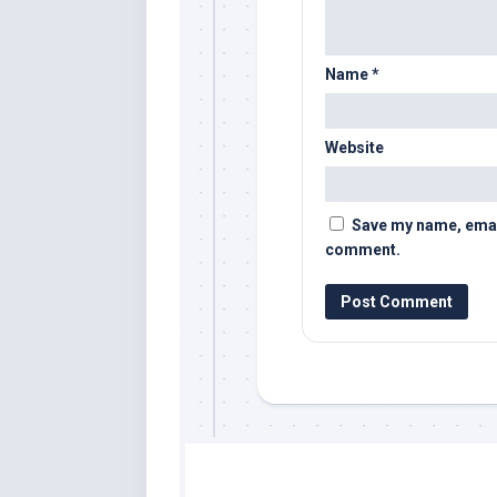
Name
*
Website
Save my name, email,
comment.