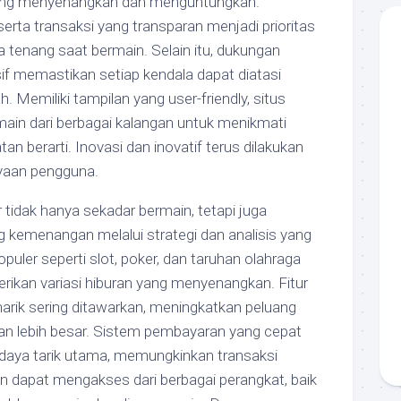
ang menyenangkan dan menguntungkan.
erta transaksi yang transparan menjadi prioritas
tenang saat bermain. Selain itu, dukungan
if memastikan setiap kendala dapat diatasi
 Memiliki tampilan yang user-friendly, situs
n dari berbagai kalangan untuk menikmati
n berarti. Inovasi dan inovatif terus dilakukan
yaan pengguna.
tidak hanya sekadar bermain, tetapi juga
kemenangan melalui strategi dan analisis yang
uler seperti slot, poker, dan taruhan olahraga
rikan variasi hiburan yang menyenangkan. Fitur
rik sering ditawarkan, meningkatkan peluang
n lebih besar. Sistem pembayaran yang cepat
daya tarik utama, memungkinkan transaksi
 dapat mengakses dari berbagai perangkat, baik