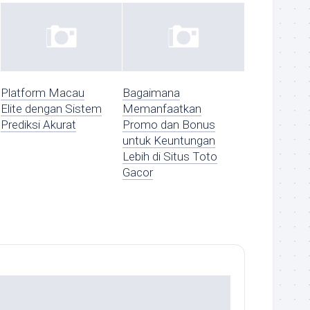
Platform Macau
Bagaimana
Elite dengan Sistem
Memanfaatkan
Prediksi Akurat
Promo dan Bonus
untuk Keuntungan
Lebih di Situs Toto
Gacor