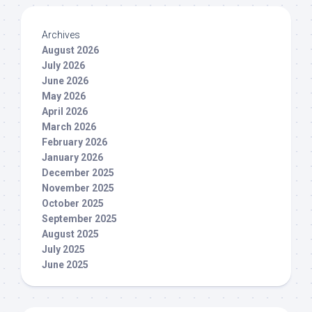
Archives
August 2026
July 2026
June 2026
May 2026
April 2026
March 2026
February 2026
January 2026
December 2025
November 2025
October 2025
September 2025
August 2025
July 2025
June 2025