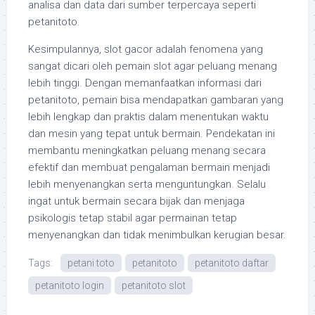
analisa dan data dari sumber terpercaya seperti
petanitoto.
Kesimpulannya, slot gacor adalah fenomena yang
sangat dicari oleh pemain slot agar peluang menang
lebih tinggi. Dengan memanfaatkan informasi dari
petanitoto, pemain bisa mendapatkan gambaran yang
lebih lengkap dan praktis dalam menentukan waktu
dan mesin yang tepat untuk bermain. Pendekatan ini
membantu meningkatkan peluang menang secara
efektif dan membuat pengalaman bermain menjadi
lebih menyenangkan serta menguntungkan. Selalu
ingat untuk bermain secara bijak dan menjaga
psikologis tetap stabil agar permainan tetap
menyenangkan dan tidak menimbulkan kerugian besar.
Tags:
petani toto
petanitoto
petanitoto daftar
petanitoto login
petanitoto slot