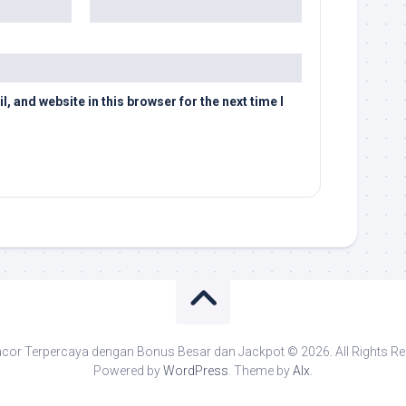
 and website in this browser for the next time I
acor Terpercaya dengan Bonus Besar dan Jackpot © 2026. All Rights Re
Powered by
WordPress
. Theme by
Alx
.