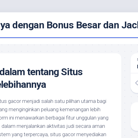
aya dengan Bonus Besar dan Jac
dalam tentang Situs
elebihannya
tus gacor menjadi salah satu pilihan utama bagi
 yang menginginkan peluang kemenangan lebih
form ini menawarkan berbagai fitur unggulan yang
alam menjalankan aktivitas judi secara aman
tem yang terpercaya, situs gacor menyediakan