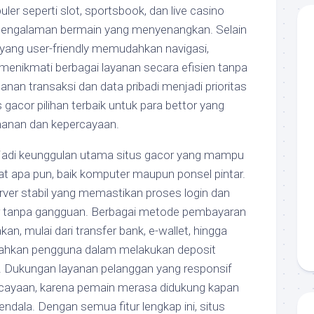
er seperti slot, sportsbook, dan live casino
pengalaman bermain yang menyenangkan. Selain
 yang user-friendly memudahkan navigasi,
menikmati berbagai layanan secara efisien tanpa
nan transaksi dan data pribadi menjadi prioritas
gacor pilihan terbaik untuk para bettor yang
nan dan kepercayaan.
di keunggulan utama situs gacor yang mampu
at apa pun, baik komputer maupun ponsel pintar.
erver stabil yang memastikan proses login dan
car tanpa gangguan. Berbagai metode pembayaran
akan, mulai dari transfer bank, e-wallet, hingga
ahkan pengguna dalam melakukan deposit
 Dukungan layanan pelanggan yang responsif
cayaan, karena pemain merasa didukung kapan
ndala. Dengan semua fitur lengkap ini, situs