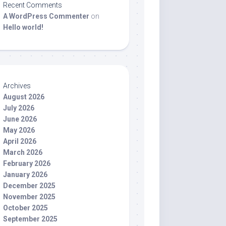
Recent Comments
A WordPress Commenter
on
Hello world!
Archives
August 2026
July 2026
June 2026
May 2026
April 2026
March 2026
February 2026
January 2026
December 2025
November 2025
October 2025
September 2025