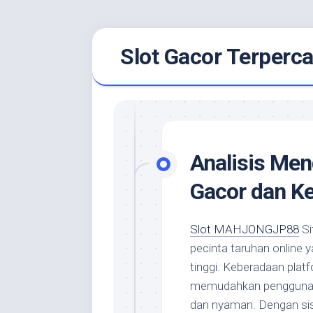
Skip
Slot Gacor Terperc
to
content
Analisis Men
Gacor dan K
Slot MAHJONGJP88
Si
pecinta taruhan online
tinggi. Keberadaan plat
memudahkan pengguna d
dan nyaman. Dengan sis