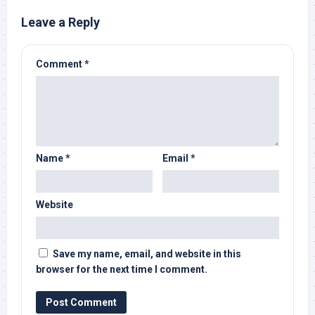
Leave a Reply
Comment
*
Name
*
Email
*
Website
Save my name, email, and website in this
browser for the next time I comment.