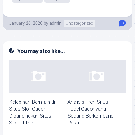
January 26, 2026
by
admin
Uncategorized
0
You may also like...
Kelebihan Bermain di
Analisis Tren Situs
Situs Slot Gacor
Togel Gacor yang
Dibandingkan Situs
Sedang Berkembang
Slot Offline
Pesat