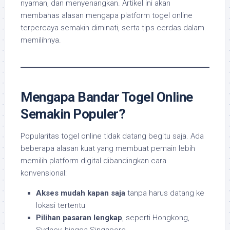
nyaman, dan menyenangkan. Artikel ini akan
membahas alasan mengapa platform togel online
terpercaya semakin diminati, serta tips cerdas dalam
memilihnya.
Mengapa Bandar Togel Online
Semakin Populer?
Popularitas togel online tidak datang begitu saja. Ada
beberapa alasan kuat yang membuat pemain lebih
memilih platform digital dibandingkan cara
konvensional:
Akses mudah kapan saja
tanpa harus datang ke
lokasi tertentu
Pilihan pasaran lengkap
, seperti Hongkong,