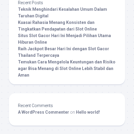
Recent Posts
Teknik Menghindari Kesalahan Umum Dalam
Taruhan Digital
Kuasai Rahasia Menang Konsisten dan
Tingkatkan Pendapatan dari Slot Online
Situs Slot Gacor Hari Ini Menjadi Pilihan Utama
Hiburan Online
Raih Jackpot Besar Hari Ini dengan Slot Gacor
Thailand Terpercaya
Temukan Cara Mengelola Keuntungan dan Risiko
agar Bisa Menang di Slot Online Lebih Stabil dan
Aman
Recent Comments
A WordPress Commenter
on
Hello world!