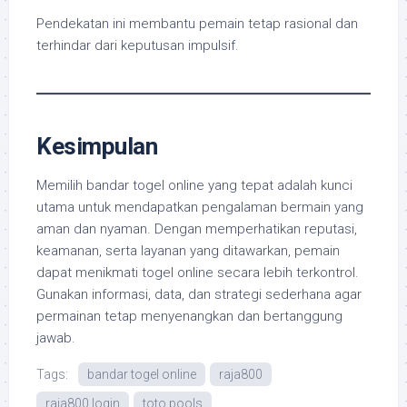
Pendekatan ini membantu pemain tetap rasional dan
terhindar dari keputusan impulsif.
Kesimpulan
Memilih bandar togel online yang tepat adalah kunci
utama untuk mendapatkan pengalaman bermain yang
aman dan nyaman. Dengan memperhatikan reputasi,
keamanan, serta layanan yang ditawarkan, pemain
dapat menikmati togel online secara lebih terkontrol.
Gunakan informasi, data, dan strategi sederhana agar
permainan tetap menyenangkan dan bertanggung
jawab.
Tags:
bandar togel online
raja800
raja800 login
toto pools