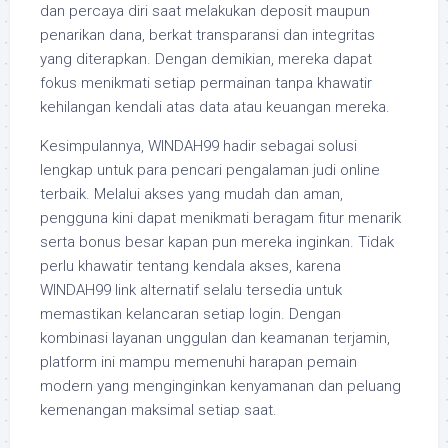
dan percaya diri saat melakukan deposit maupun
penarikan dana, berkat transparansi dan integritas
yang diterapkan. Dengan demikian, mereka dapat
fokus menikmati setiap permainan tanpa khawatir
kehilangan kendali atas data atau keuangan mereka.
Kesimpulannya, WINDAH99 hadir sebagai solusi
lengkap untuk para pencari pengalaman judi online
terbaik. Melalui akses yang mudah dan aman,
pengguna kini dapat menikmati beragam fitur menarik
serta bonus besar kapan pun mereka inginkan. Tidak
perlu khawatir tentang kendala akses, karena
WINDAH99 link alternatif selalu tersedia untuk
memastikan kelancaran setiap login. Dengan
kombinasi layanan unggulan dan keamanan terjamin,
platform ini mampu memenuhi harapan pemain
modern yang menginginkan kenyamanan dan peluang
kemenangan maksimal setiap saat.