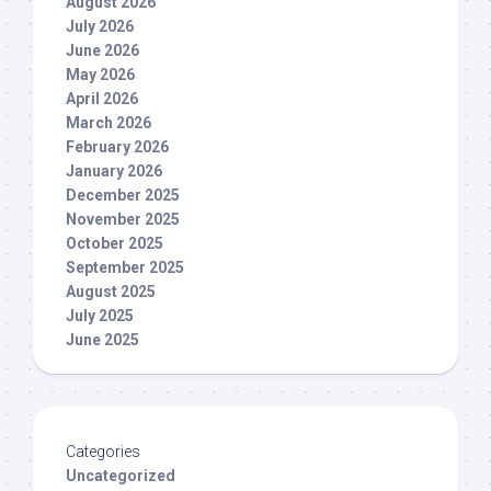
August 2026
July 2026
June 2026
May 2026
April 2026
March 2026
February 2026
January 2026
December 2025
November 2025
October 2025
September 2025
August 2025
July 2025
June 2025
Categories
Uncategorized