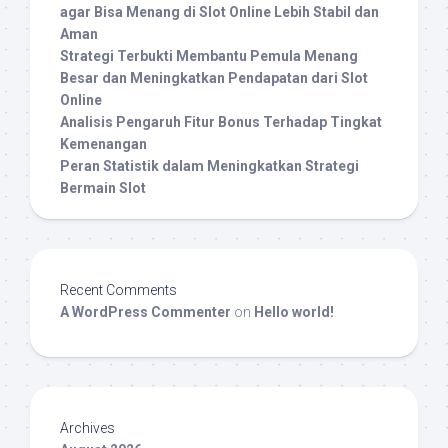
agar Bisa Menang di Slot Online Lebih Stabil dan
Aman
Strategi Terbukti Membantu Pemula Menang
Besar dan Meningkatkan Pendapatan dari Slot
Online
Analisis Pengaruh Fitur Bonus Terhadap Tingkat
Kemenangan
Peran Statistik dalam Meningkatkan Strategi
Bermain Slot
Recent Comments
A WordPress Commenter
on
Hello world!
Archives