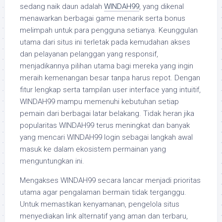
sedang naik daun adalah
WINDAH99
, yang dikenal
menawarkan berbagai game menarik serta bonus
melimpah untuk para pengguna setianya. Keunggulan
utama dari situs ini terletak pada kemudahan akses
dan pelayanan pelanggan yang responsif,
menjadikannya pilihan utama bagi mereka yang ingin
meraih kemenangan besar tanpa harus repot. Dengan
fitur lengkap serta tampilan user interface yang intuitif,
WINDAH99 mampu memenuhi kebutuhan setiap
pemain dari berbagai latar belakang. Tidak heran jika
popularitas WINDAH99 terus meningkat dan banyak
yang mencari WINDAH99 login sebagai langkah awal
masuk ke dalam ekosistem permainan yang
menguntungkan ini.
Mengakses WINDAH99 secara lancar menjadi prioritas
utama agar pengalaman bermain tidak terganggu.
Untuk memastikan kenyamanan, pengelola situs
menyediakan link alternatif yang aman dan terbaru,