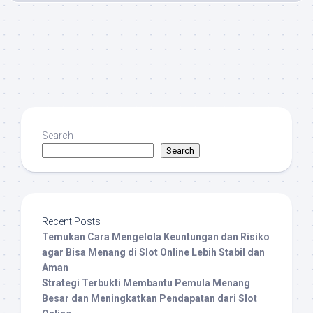
Search
Search
Recent Posts
Temukan Cara Mengelola Keuntungan dan Risiko
agar Bisa Menang di Slot Online Lebih Stabil dan
Aman
Strategi Terbukti Membantu Pemula Menang
Besar dan Meningkatkan Pendapatan dari Slot