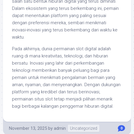
salah satu bentuk hiburan digital yang terus diminati.
Dalam ekosistem yang terus berkembang ini, pemain
dapat menentukan platform yang paling sesuai
dengan preferensi mereka, sembari menikmati
inovasi-inovasi yang terus berkembang dari waktu ke
waktu.
Pada akhirnya, dunia permainan slot digital adalah
ruang di mana kreativitas, teknologi, dan hiburan
bersatu. Inovasi yang lahir dari perkembangan
teknologi memberikan banyak peluang bagi para
pemain untuk menikmati pengalaman bermain yang
aman, nyaman, dan menyenangkan. Dengan dukungan
platform yang kredibel dan terus berinovasi,
permainan situs slot tetap menjadi pilihan menarik
bagi berbagai kalangan penggemar hiburan digital.
November 13, 2025
by
admin
Uncategorized
0