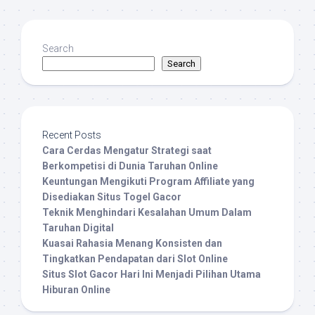
Search
Search
Recent Posts
Cara Cerdas Mengatur Strategi saat
Berkompetisi di Dunia Taruhan Online
Keuntungan Mengikuti Program Affiliate yang
Disediakan Situs Togel Gacor
Teknik Menghindari Kesalahan Umum Dalam
Taruhan Digital
Kuasai Rahasia Menang Konsisten dan
Tingkatkan Pendapatan dari Slot Online
Situs Slot Gacor Hari Ini Menjadi Pilihan Utama
Hiburan Online