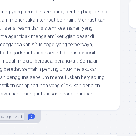
aring yang terus berkembang, penting bagi setiap
 dalam menentukan tempat bermain. Memastikan
iki lisensi resmi dan sistem keamanan yang
ama agar tidak mengalami kerugian besar di
engandalkan situs togel yang terpercaya,
berbagai keuntungan seperti bonus deposit,
es mudah melalui berbagai perangkat. Semakin
g beredar, semakin penting untuk melakukan
san pengguna sebelum memutuskan bergabung.
stikan setiap taruhan yang dilakukan berjalan
awa hasil menguntungkan sesuai harapan.
categorized
0