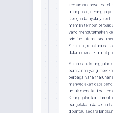
kemampuannya memberi
transparan, sehingga 
Dengan banyaknya pilih
memilih tempat terbaik a
yang mengutamakan ke
prioritas utama bagi m
Selain itu, reputasi dar
dalam menarik minat par
Salah satu keunggulan d
permainan yang mereka t
berbagai varian taruhan 
menyediakan data peng
untuk mengikuti perkemb
Keunggulan lain dari sit
pengelolaan data dan has
dipantau secara langsung