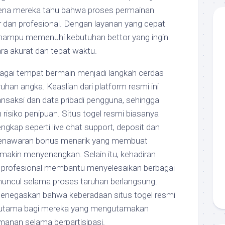
rena mereka tahu bahwa proses permainan
r dan profesional. Dengan layanan yang cepat
i mampu memenuhi kebutuhan bettor yang ingin
ra akurat dan tepat waktu.
gai tempat bermain menjadi langkah cerdas
uhan angka. Keaslian dari platform resmi ini
saksi dan data pribadi pengguna, sehingga
n risiko penipuan. Situs togel resmi biasanya
lengkap seperti live chat support, deposit dan
 penawaran bonus menarik yang membuat
akin menyenangkan. Selain itu, kehadiran
 profesional membantu menyelesaikan berbagai
uncul selama proses taruhan berlangsung.
menegaskan bahwa keberadaan situs togel resmi
 utama bagi mereka yang mengutamakan
anan selama berpartisipasi.