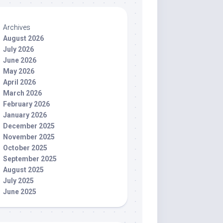
Archives
August 2026
July 2026
June 2026
May 2026
April 2026
March 2026
February 2026
January 2026
December 2025
November 2025
October 2025
September 2025
August 2025
July 2025
June 2025