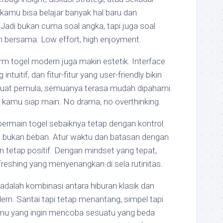
i, kamu bisa belajar banyak hal baru dan
Jadi bukan cuma soal angka, tapi juga soal
 bersama. Low effort, high enjoyment.
form togel modern juga makin estetik. Interface
intuitif, dan fitur-fitur yang user-friendly bikin
buat pemula, semuanya terasa mudah dipahami.
an kamu siap main. No drama, no overthinking.
 bermain togel sebaiknya tetap dengan kontrol.
n, bukan beban. Atur waktu dan batasan dengan
 tetap positif. Dengan mindset yang tepat,
efreshing yang menyenangkan di sela rutinitas.
 adalah kombinasi antara hiburan klasik dan
rn. Santai tapi tetap menantang, simpel tapi
mu yang ingin mencoba sesuatu yang beda