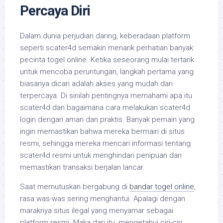
Percaya Diri
Dalam dunia perjudian daring, keberadaan platform
seperti scater4d semakin menarik perhatian banyak
pecinta togel online. Ketika seseorang mulai tertarik
untuk mencoba peruntungan, langkah pertama yang
biasanya dicari adalah akses yang mudah dan
terpercaya. Di sinilah pentingnya memahami apa itu
scater4d dan bagaimana cara melakukan scater4d
login dengan aman dan praktis. Banyak pemain yang
ingin memastikan bahwa mereka bermain di situs
resmi, sehingga mereka mencari informasi tentang
scater4d resmi untuk menghindari penipuan dan
memastikan transaksi berjalan lancar.
Saat memutuskan bergabung di
bandar togel online
,
rasa was-was sering menghantui. Apalagi dengan
maraknya situs ilegal yang menyamar sebagai
platform resmi. Maka dari itu, mengetahui ciri-ciri