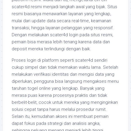
scater4d resmi menjadi langkah awal yang bijak. Situs
resmi biasanya menawarkan layanan yang lengkap,
mulai dari update data secara real-time, keamanan
transaksi, hingga layanan pelanggan yang responsif.
Dengan melakukan scater4d login pada situs resmi,
pemain bisa merasa lebih tenang karena data dan
deposit mereka terlindungi dengan baik.
Proses login di platform seperti scater4d sendiri
cukup simpel dan tidak memakan waktu lama. Setelah
melakukan verifikasi identitas dan mengisi data yang
diperlukan, pengguna bisa langsung mengakses menu
taruhan togel online yang lengkap. Banyak yang
merasa puas karena prosesnya praktis dan tidak
berbelit-belit, cocok untuk mereka yang menginginkan
solusi cepat tanpa harus melalui prosedur rumit.
Selain itu, kemudahan akses ini membuat pemain
dapat fokus pada strategi dan analisis angka,
sehingga peluang menang menjadi lebih tinggi.