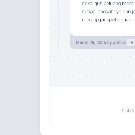
sekaligus peluang mera
setiap langkahnya dan j
meraup jackpot setiap ha
March 28, 2026
by
admin
Un
Slot G