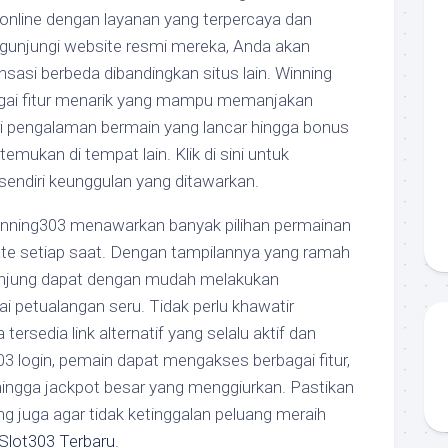
online dengan layanan yang terpercaya dan
unjungi website resmi mereka, Anda akan
asi berbeda dibandingkan situs lain. Winning
gai fitur menarik yang mampu memanjakan
ri pengalaman bermain yang lancar hingga bonus
emukan di tempat lain. Klik di sini untuk
endiri keunggulan yang ditawarkan.
inning303 menawarkan banyak pilihan permainan
ate setiap saat. Dengan tampilannya yang ramah
unjung dapat dengan mudah melakukan
 petualangan seru. Tidak perlu khawatir
tersedia link alternatif yang selalu aktif dan
3 login, pemain dapat mengakses berbagai fitur,
l hingga jackpot besar yang menggiurkan. Pastikan
 juga agar tidak ketinggalan peluang meraih
Slot303 Terbaru
.