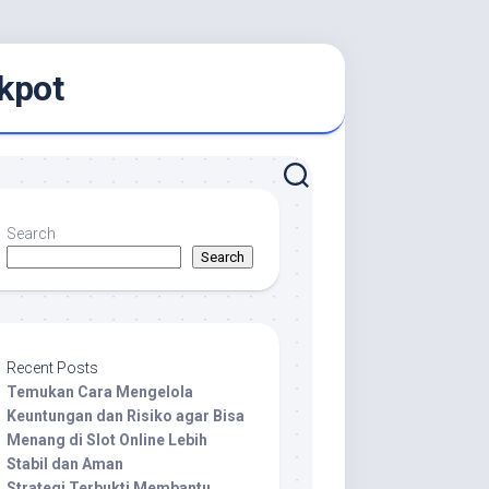
kpot
Search
Search
Recent Posts
Temukan Cara Mengelola
Keuntungan dan Risiko agar Bisa
Menang di Slot Online Lebih
Stabil dan Aman
Strategi Terbukti Membantu