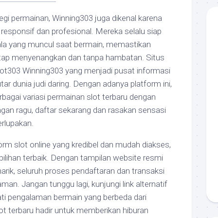
segi permainan, Winning303 juga dikenal karena
responsif dan profesional. Mereka selalu siap
la yang muncul saat bermain, memastikan
tap menyenangkan dan tanpa hambatan. Situs
 slot303 Winning303 yang menjadi pusat informasi
ar dunia judi daring. Dengan adanya platform ini,
bagai variasi permainan slot terbaru dengan
gan ragu, daftar sekarang dan rasakan sensasi
rlupakan.
orm slot online yang kredibel dan mudah diakses,
lihan terbaik. Dengan tampilan website resmi
rik, seluruh proses pendaftaran dan transaksi
an. Jangan tunggu lagi, kunjungi link alternatif
ti pengalaman bermain yang berbeda dari
ot terbaru hadir untuk memberikan hiburan