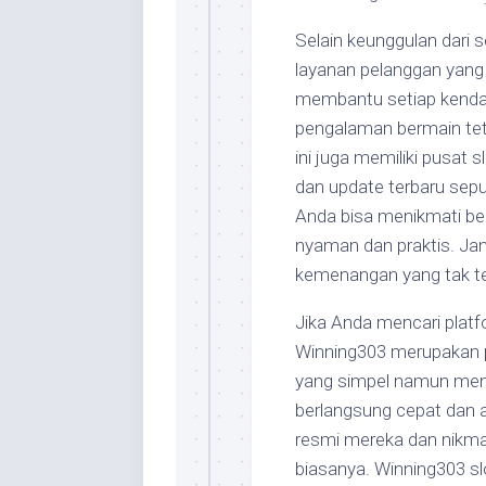
Selain keunggulan dari 
layanan pelanggan yang 
membantu setiap kenda
pengalaman bermain te
ini juga memiliki pusat
dan update terbaru seput
Anda bisa menikmati ber
nyaman dan praktis. Jan
kemenangan yang tak te
Jika Anda mencari platf
Winning303 merupakan pi
yang simpel namun mena
berlangsung cepat dan am
resmi mereka dan nikma
biasanya. Winning303 sl