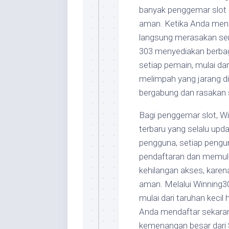
banyak penggemar slot 
aman. Ketika Anda meng
langsung merasakan sens
303 menyediakan berba
setiap pemain, mulai da
melimpah yang jarang dit
bergabung dan rasakan s
Bagi penggemar slot, W
terbaru yang selalu upd
pengguna, setiap peng
pendaftaran dan memulai
kehilangan akses, karena 
aman. Melalui Winning30
mulai dari taruhan keci
Anda mendaftar sekarang
kemenangan besar dari