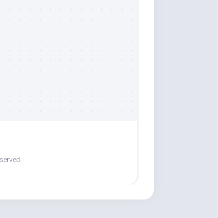
served.