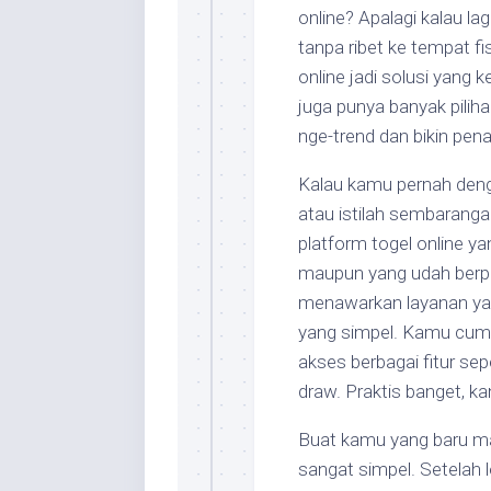
online? Apalagi kalau lag
tanpa ribet ke tempat fis
online jadi solusi yang
juga punya banyak piliha
nge-trend dan bikin pen
Kalau kamu pernah denga
atau istilah sembaranga
platform togel online y
maupun yang udah berpe
menawarkan layanan yan
yang simpel. Kamu cuma
akses berbagai fitur sep
draw. Praktis banget, ka
Buat kamu yang baru ma
sangat simpel. Setelah 