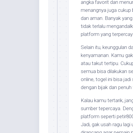
angka favorit dan menun
menangnya juga cukup b
dan aman. Banyak yang b
tidak terlalu mengandal
platform yang terpercaya
Selain itu, keunggulan d
kenyamanan. Kamu gak per
atau takut tertipu. Cuku
semua bisa dilakukan se
online, togel ini bisa j
dengan bijak dan penuh
Kalau kamu tertarik, jan
sumber tepercaya. Denga
platform seperti petir
Jadi, gak usah ragu la
dirancang agar pemain