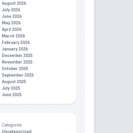
August 2026
July 2026
June 2026
May 2026
April 2026
March 2026
February 2026
January 2026
December 2025
November 2025
October 2025
September 2025
August 2025
July 2025
June 2025
Categories
Uncategorized