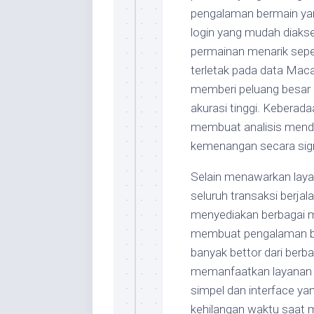
pengalaman bermain yan
login yang mudah diaks
permainan menarik seper
terletak pada data Macau
memberi peluang besar 
akurasi tinggi. Keberad
membuat analisis mend
kemenangan secara sign
Selain menawarkan laya
seluruh transaksi berjal
menyediakan berbagai 
membuat pengalaman be
banyak bettor dari berb
memanfaatkan layanan l
simpel dan interface yan
kehilangan waktu saat 