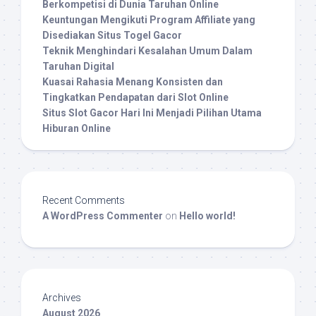
Berkompetisi di Dunia Taruhan Online
Keuntungan Mengikuti Program Affiliate yang
Disediakan Situs Togel Gacor
Teknik Menghindari Kesalahan Umum Dalam
Taruhan Digital
Kuasai Rahasia Menang Konsisten dan
Tingkatkan Pendapatan dari Slot Online
Situs Slot Gacor Hari Ini Menjadi Pilihan Utama
Hiburan Online
Recent Comments
A WordPress Commenter
on
Hello world!
Archives
August 2026