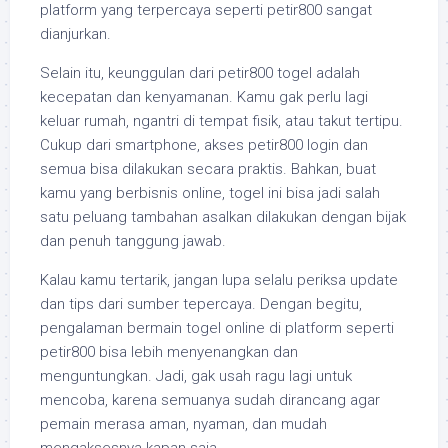
platform yang terpercaya seperti petir800 sangat
dianjurkan.
Selain itu, keunggulan dari petir800 togel adalah
kecepatan dan kenyamanan. Kamu gak perlu lagi
keluar rumah, ngantri di tempat fisik, atau takut tertipu.
Cukup dari smartphone, akses petir800 login dan
semua bisa dilakukan secara praktis. Bahkan, buat
kamu yang berbisnis online, togel ini bisa jadi salah
satu peluang tambahan asalkan dilakukan dengan bijak
dan penuh tanggung jawab.
Kalau kamu tertarik, jangan lupa selalu periksa update
dan tips dari sumber tepercaya. Dengan begitu,
pengalaman bermain togel online di platform seperti
petir800 bisa lebih menyenangkan dan
menguntungkan. Jadi, gak usah ragu lagi untuk
mencoba, karena semuanya sudah dirancang agar
pemain merasa aman, nyaman, dan mudah