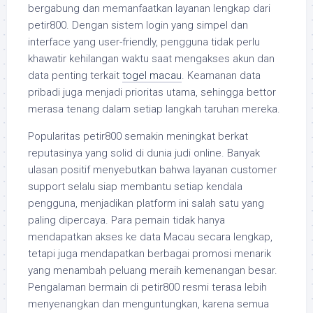
bergabung dan memanfaatkan layanan lengkap dari
petir800. Dengan sistem login yang simpel dan
interface yang user-friendly, pengguna tidak perlu
khawatir kehilangan waktu saat mengakses akun dan
data penting terkait
togel macau
. Keamanan data
pribadi juga menjadi prioritas utama, sehingga bettor
merasa tenang dalam setiap langkah taruhan mereka.
Popularitas petir800 semakin meningkat berkat
reputasinya yang solid di dunia judi online. Banyak
ulasan positif menyebutkan bahwa layanan customer
support selalu siap membantu setiap kendala
pengguna, menjadikan platform ini salah satu yang
paling dipercaya. Para pemain tidak hanya
mendapatkan akses ke data Macau secara lengkap,
tetapi juga mendapatkan berbagai promosi menarik
yang menambah peluang meraih kemenangan besar.
Pengalaman bermain di petir800 resmi terasa lebih
menyenangkan dan menguntungkan, karena semua