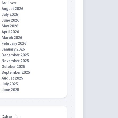
Archives
August 2026
July 2026
June 2026
May 2026
April 2026
March 2026
February 2026
January 2026
December 2025
November 2025
October 2025
September 2025
August 2025
July 2025
June 2025
Categories