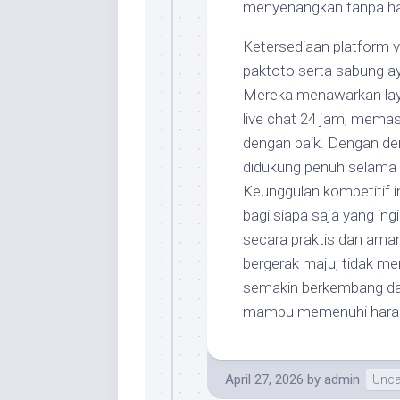
menyenangkan tanpa h
Ketersediaan platform y
paktoto serta sabung a
Mereka menawarkan laya
live chat 24 jam, memas
dengan baik. Dengan de
didukung penuh selama 
Keunggulan kompetitif 
bagi siapa saja yang in
secara praktis dan aman
bergerak maju, tidak me
semakin berkembang dan
mampu memenuhi harap
April 27, 2026
by
admin
Unca