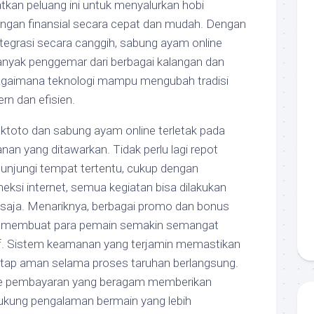
an peluang ini untuk menyalurkan hobi
ungan finansial secara cepat dan mudah. Dengan
tegrasi secara canggih, sabung ayam online
yak penggemar dari berbagai kalangan dan
agaimana teknologi mampu mengubah tradisi
rn dan efisien.
aktoto dan sabung ayam online terletak pada
n yang ditawarkan. Tidak perlu lagi repot
unjungi tempat tertentu, cukup dengan
neksi internet, semua kegiatan bisa dilakukan
 saja. Menariknya, berbagai promo dan bonus
n, membuat para pemain semakin semangat
tif. Sistem keamanan yang terjamin memastikan
tap aman selama proses taruhan berlangsung.
tode pembayaran yang beragam memberikan
endukung pengalaman bermain yang lebih