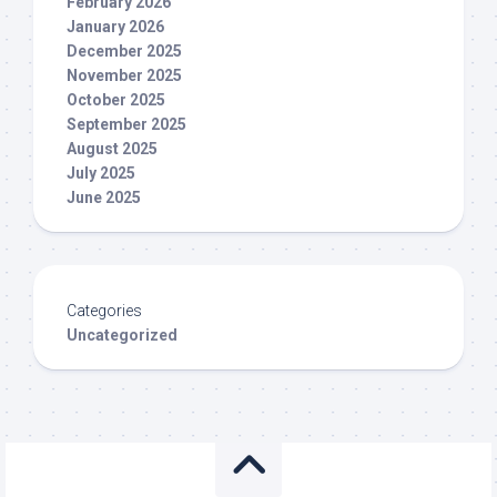
February 2026
January 2026
December 2025
November 2025
October 2025
September 2025
August 2025
July 2025
June 2025
Categories
Uncategorized