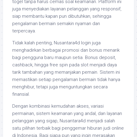
togel tanpa harus cemas soal keamanan. Platform ini
juga menyediakan layanan pelanggan yang responsif,
siap membantu kapan pun dibutuhkan, sehingga
pengalaman bermain semakin nyaman dan
terpercaya.
Tidak kalah penting, Nusantara4d login juga
menghadirkan berbagai promosi dan bonus menarik
bagi pengguna baru maupun setia. Bonus deposit,
cashback, hingga free spin pada slot menjadi daya
tarik tambahan yang memanjakan pemain. Sistem ini
memastikan setiap pengalaman bermain tidak hanya
menghibur, tetapi juga menguntungkan secara
finansial.
Dengan kombinasi kemudahan akses, variasi
permainan, sistem keamanan yang andal, dan layanan
pelanggan yang sigap, Nusantara4d menjadi salah
satu pilihan terbaik bagi penggemar hiburan judi online
di Indonesia. Bagi siapa pun yang ingin merasakan