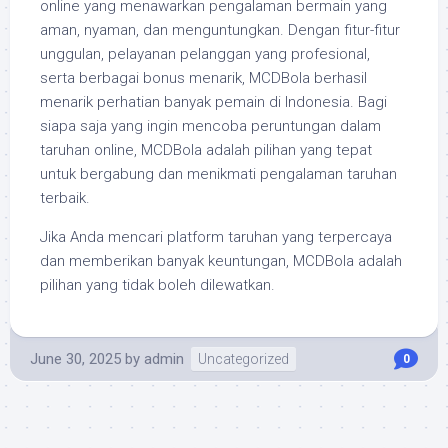
online yang menawarkan pengalaman bermain yang
aman, nyaman, dan menguntungkan. Dengan fitur-fitur
unggulan, pelayanan pelanggan yang profesional,
serta berbagai bonus menarik, MCDBola berhasil
menarik perhatian banyak pemain di Indonesia. Bagi
siapa saja yang ingin mencoba peruntungan dalam
taruhan online, MCDBola adalah pilihan yang tepat
untuk bergabung dan menikmati pengalaman taruhan
terbaik.
Jika Anda mencari platform taruhan yang terpercaya
dan memberikan banyak keuntungan, MCDBola adalah
pilihan yang tidak boleh dilewatkan.
June 30, 2025
by
admin
Uncategorized
0