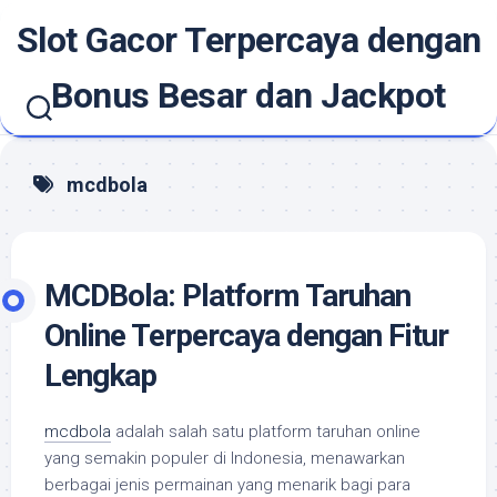
Skip
Slot Gacor Terpercaya dengan
to
content
Bonus Besar dan Jackpot
mcdbola
MCDBola: Platform Taruhan
Online Terpercaya dengan Fitur
Lengkap
mcdbola
adalah salah satu platform taruhan online
yang semakin populer di Indonesia, menawarkan
berbagai jenis permainan yang menarik bagi para