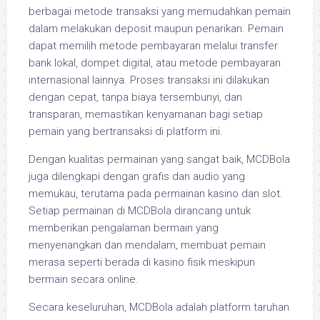
berbagai metode transaksi yang memudahkan pemain
dalam melakukan deposit maupun penarikan. Pemain
dapat memilih metode pembayaran melalui transfer
bank lokal, dompet digital, atau metode pembayaran
internasional lainnya. Proses transaksi ini dilakukan
dengan cepat, tanpa biaya tersembunyi, dan
transparan, memastikan kenyamanan bagi setiap
pemain yang bertransaksi di platform ini.
Dengan kualitas permainan yang sangat baik, MCDBola
juga dilengkapi dengan grafis dan audio yang
memukau, terutama pada permainan kasino dan slot.
Setiap permainan di MCDBola dirancang untuk
memberikan pengalaman bermain yang
menyenangkan dan mendalam, membuat pemain
merasa seperti berada di kasino fisik meskipun
bermain secara online.
Secara keseluruhan, MCDBola adalah platform taruhan