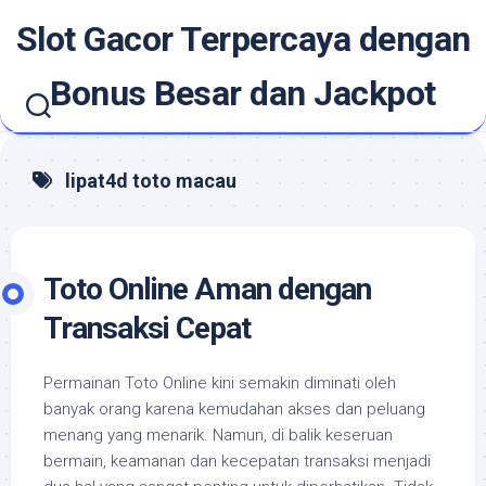
Skip
Slot Gacor Terpercaya dengan
to
content
Bonus Besar dan Jackpot
lipat4d toto macau
Toto Online Aman dengan
Transaksi Cepat
Permainan Toto Online kini semakin diminati oleh
banyak orang karena kemudahan akses dan peluang
menang yang menarik. Namun, di balik keseruan
bermain, keamanan dan kecepatan transaksi menjadi