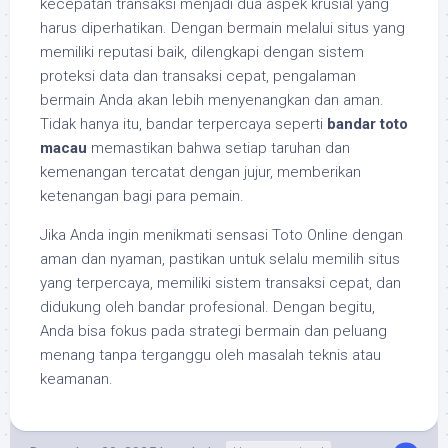
kecepatan transaksi menjadi dua aspek krusial yang
harus diperhatikan. Dengan bermain melalui situs yang
memiliki reputasi baik, dilengkapi dengan sistem
proteksi data dan transaksi cepat, pengalaman
bermain Anda akan lebih menyenangkan dan aman.
Tidak hanya itu, bandar terpercaya seperti
bandar toto
macau
memastikan bahwa setiap taruhan dan
kemenangan tercatat dengan jujur, memberikan
ketenangan bagi para pemain.
Jika Anda ingin menikmati sensasi Toto Online dengan
aman dan nyaman, pastikan untuk selalu memilih situs
yang terpercaya, memiliki sistem transaksi cepat, dan
didukung oleh bandar profesional. Dengan begitu,
Anda bisa fokus pada strategi bermain dan peluang
menang tanpa terganggu oleh masalah teknis atau
keamanan.