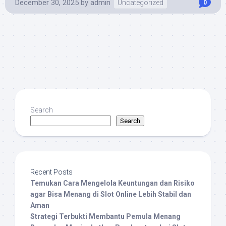
December 30, 2025
by
admin
Uncategorized
0
Search
Search
Recent Posts
Temukan Cara Mengelola Keuntungan dan Risiko
agar Bisa Menang di Slot Online Lebih Stabil dan
Aman
Strategi Terbukti Membantu Pemula Menang