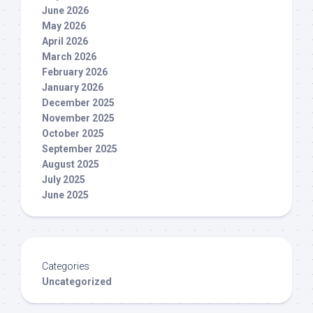
June 2026
May 2026
April 2026
March 2026
February 2026
January 2026
December 2025
November 2025
October 2025
September 2025
August 2025
July 2025
June 2025
Categories
Uncategorized