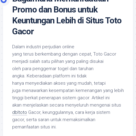
Promo dan Bonus untuk
Keuntungan Lebih di Situs Toto
Gacor
Dalam industri perjudian online
yang terus berkembang dengan cepat, Toto Gacor
menjadi salah satu pilihan yang paling disukai
oleh para penggemar togel dan taruhan
angka. Keberadaan platform ini tidak
hanya menyediakan akses yang mudah, tetapi
juga menawarkan kesempatan kemenangan yang lebih
tinggi berkat penerapan sistem gacor. Artikel ini
akan menjelaskan secara menyeluruh mengenai situs
dbltoto
Gacor, keunggulannya, cara kerja sistem
gacor, serta saran untuk memaksimalkan
pemanfaatan situs ini.