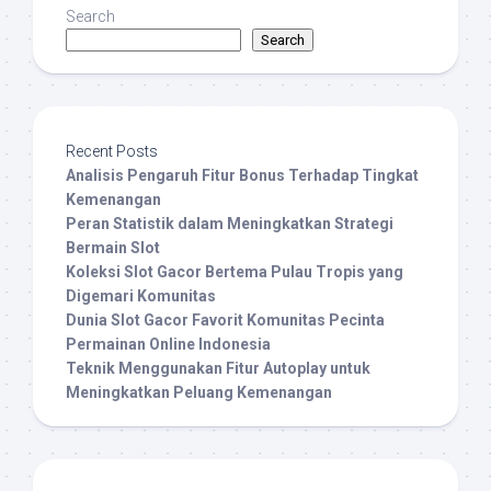
Search
Search
Recent Posts
Analisis Pengaruh Fitur Bonus Terhadap Tingkat
Kemenangan
Peran Statistik dalam Meningkatkan Strategi
Bermain Slot
Koleksi Slot Gacor Bertema Pulau Tropis yang
Digemari Komunitas
Dunia Slot Gacor Favorit Komunitas Pecinta
Permainan Online Indonesia
Teknik Menggunakan Fitur Autoplay untuk
Meningkatkan Peluang Kemenangan