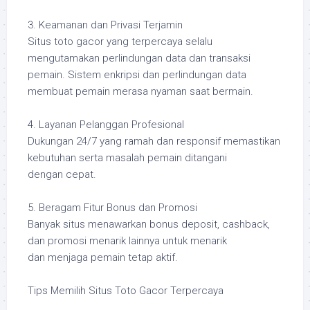
3. Keamanan dan Privasi Terjamin
Situs toto gacor yang terpercaya selalu
mengutamakan perlindungan data dan transaksi
pemain. Sistem enkripsi dan perlindungan data
membuat pemain merasa nyaman saat bermain.
4. Layanan Pelanggan Profesional
Dukungan 24/7 yang ramah dan responsif memastikan
kebutuhan serta masalah pemain ditangani
dengan cepat.
5. Beragam Fitur Bonus dan Promosi
Banyak situs menawarkan bonus deposit, cashback,
dan promosi menarik lainnya untuk menarik
dan menjaga pemain tetap aktif.
Tips Memilih Situs Toto Gacor Terpercaya