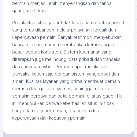
bermain menjadi lebih menyenangkan dan tanpa
gangguan teknis.
Popularitas situs gacor tidak lepas dari reputasi positif
yang terus dibangun melalui pelayanan terbaik dan
kepercayaan pemain. Banyak testimoni menyebutkan
bahwa situs ini mampu memberikan kemenangan
besar secara konsisten. Sistem keamanan yang
diterapkan juga melindungi data pribadi dan transaksi
dari ancaman cyber. Pemain dapat melakukan
transaksi kapan saja dengan sistem yang cepat dan
aman. Kualitas layanan yang prima membuat pemain
merasa dihargai dan nyaman, sehingga mereka
semakin percaya dan setia bermain di situs gacor. Hal
ini menunjukkan bahwa keberhasilan situs ini tidak
hanya dari segi permainan, tetapi juga dari
kepercayaan dan kepuasan pemain.