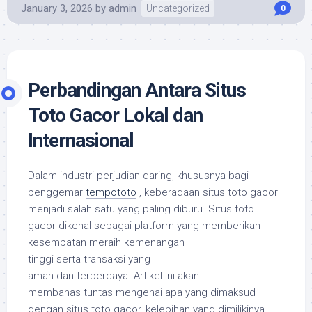
January 3, 2026
by
admin
Uncategorized
0
Perbandingan Antara Situs
Toto Gacor Lokal dan
Internasional
Dalam industri perjudian daring, khususnya bagi
penggemar
tempototo
, keberadaan situs toto gacor
menjadi salah satu yang paling diburu. Situs toto
gacor dikenal sebagai platform yang memberikan
kesempatan meraih kemenangan
tinggi serta transaksi yang
aman dan terpercaya. Artikel ini akan
membahas tuntas mengenai apa yang dimaksud
dengan situs toto gacor, kelebihan yang dimilikinya,