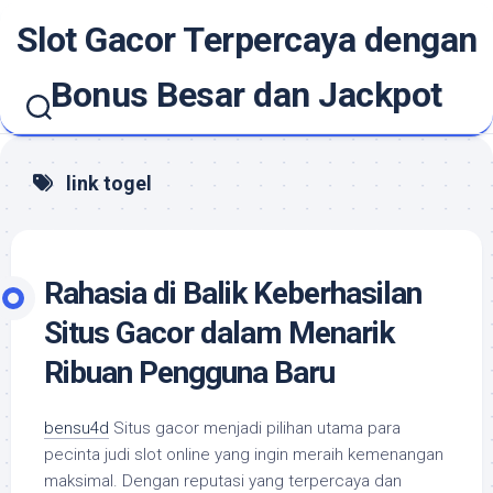
Skip
Slot Gacor Terpercaya dengan
to
content
Bonus Besar dan Jackpot
link togel
Rahasia di Balik Keberhasilan
Situs Gacor dalam Menarik
Ribuan Pengguna Baru
bensu4d
Situs gacor menjadi pilihan utama para
pecinta judi slot online yang ingin meraih kemenangan
maksimal. Dengan reputasi yang terpercaya dan