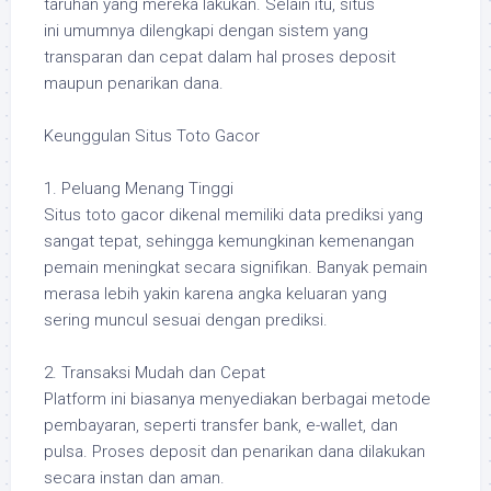
taruhan yang mereka lakukan. Selain itu, situs
ini umumnya dilengkapi dengan sistem yang
transparan dan cepat dalam hal proses deposit
maupun penarikan dana.
Keunggulan Situs Toto Gacor
1. Peluang Menang Tinggi
Situs toto gacor dikenal memiliki data prediksi yang
sangat tepat, sehingga kemungkinan kemenangan
pemain meningkat secara signifikan. Banyak pemain
merasa lebih yakin karena angka keluaran yang
sering muncul sesuai dengan prediksi.
2. Transaksi Mudah dan Cepat
Platform ini biasanya menyediakan berbagai metode
pembayaran, seperti transfer bank, e-wallet, dan
pulsa. Proses deposit dan penarikan dana dilakukan
secara instan dan aman.