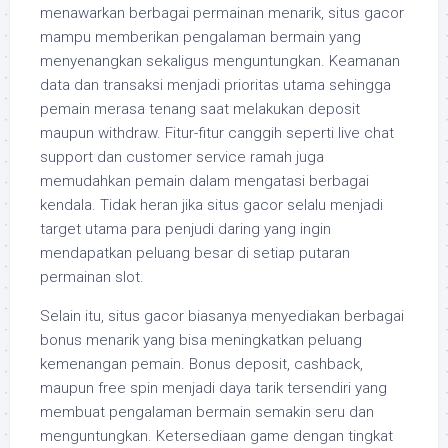
menawarkan berbagai permainan menarik, situs gacor
mampu memberikan pengalaman bermain yang
menyenangkan sekaligus menguntungkan. Keamanan
data dan transaksi menjadi prioritas utama sehingga
pemain merasa tenang saat melakukan deposit
maupun withdraw. Fitur-fitur canggih seperti live chat
support dan customer service ramah juga
memudahkan pemain dalam mengatasi berbagai
kendala. Tidak heran jika situs gacor selalu menjadi
target utama para penjudi daring yang ingin
mendapatkan peluang besar di setiap putaran
permainan slot.
Selain itu, situs gacor biasanya menyediakan berbagai
bonus menarik yang bisa meningkatkan peluang
kemenangan pemain. Bonus deposit, cashback,
maupun free spin menjadi daya tarik tersendiri yang
membuat pengalaman bermain semakin seru dan
menguntungkan. Ketersediaan game dengan tingkat