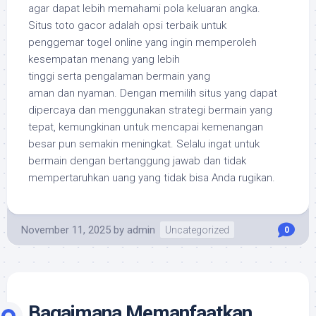
agar dapat lebih memahami pola keluaran angka.
Situs toto gacor adalah opsi terbaik untuk
penggemar togel online yang ingin memperoleh
kesempatan menang yang lebih
tinggi serta pengalaman bermain yang
aman dan nyaman. Dengan memilih situs yang dapat
dipercaya dan menggunakan strategi bermain yang
tepat, kemungkinan untuk mencapai kemenangan
besar pun semakin meningkat. Selalu ingat untuk
bermain dengan bertanggung jawab dan tidak
mempertaruhkan uang yang tidak bisa Anda rugikan.
November 11, 2025
by
admin
Uncategorized
0
Bagaimana Memanfaatkan