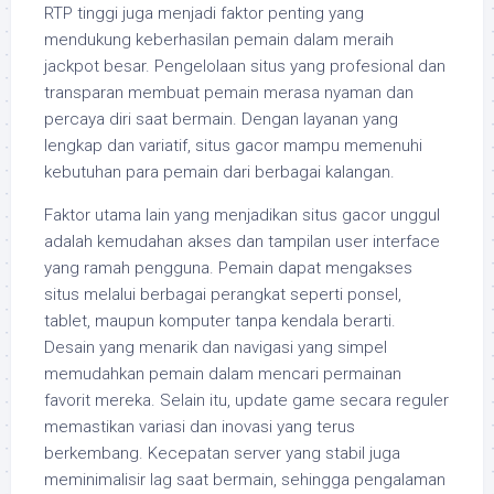
RTP tinggi juga menjadi faktor penting yang
mendukung keberhasilan pemain dalam meraih
jackpot besar. Pengelolaan situs yang profesional dan
transparan membuat pemain merasa nyaman dan
percaya diri saat bermain. Dengan layanan yang
lengkap dan variatif, situs gacor mampu memenuhi
kebutuhan para pemain dari berbagai kalangan.
Faktor utama lain yang menjadikan situs gacor unggul
adalah kemudahan akses dan tampilan user interface
yang ramah pengguna. Pemain dapat mengakses
situs melalui berbagai perangkat seperti ponsel,
tablet, maupun komputer tanpa kendala berarti.
Desain yang menarik dan navigasi yang simpel
memudahkan pemain dalam mencari permainan
favorit mereka. Selain itu, update game secara reguler
memastikan variasi dan inovasi yang terus
berkembang. Kecepatan server yang stabil juga
meminimalisir lag saat bermain, sehingga pengalaman