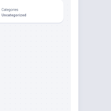
Categories
Uncategorized