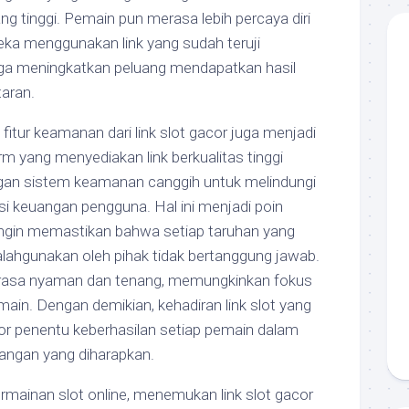
 tinggi. Pemain pun merasa lebih percaya diri
ka menggunakan link yang sudah teruji
gga meningkatkan peluang mendapatkan hasil
taran.
fitur keamanan dari link slot gacor juga menjadi
rm yang menyediakan link berkualitas tinggi
ngan sistem keamanan canggih untuk melindungi
ksi keuangan pengguna. Hal ini menjadi poin
ingin memastikan bahwa setiap taruhan yang
salahgunakan oleh pihak tidak bertanggung jawab.
rasa nyaman dan tenang, memungkinkan fokus
main. Dengan demikian, kehadiran link slot yang
or penentu keberhasilan setiap pemain dalam
angan yang diharapkan.
mainan slot online, menemukan link slot gacor