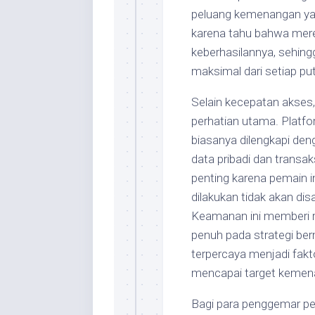
peluang kemenangan yang
karena tahu bahwa mere
keberhasilannya, sehin
maksimal dari setiap pu
Selain kecepatan akses, 
perhatian utama. Platfo
biasanya dilengkapi de
data pribadi dan transa
penting karena pemain 
dilakukan tidak akan di
Keamanan ini memberi 
penuh pada strategi ber
terpercaya menjadi fakt
mencapai target kemen
Bagi para penggemar per