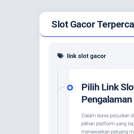
Skip
Slot Gacor Terperc
to
content
link slot gacor
Pilih Link Sl
Pengalaman 
Dalam dunia perjudian d
pilihan platform yang t
menawarkan peluang ma