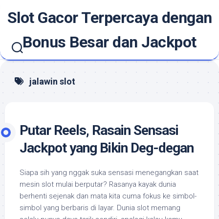
Skip
Slot Gacor Terpercaya dengan
to
content
Bonus Besar dan Jackpot
jalawin slot
Putar Reels, Rasain Sensasi
Jackpot yang Bikin Deg-degan
Siapa sih yang nggak suka sensasi menegangkan saat
mesin slot mulai berputar? Rasanya kayak dunia
berhenti sejenak dan mata kita cuma fokus ke simbol-
simbol yang berbaris di layar. Dunia slot memang